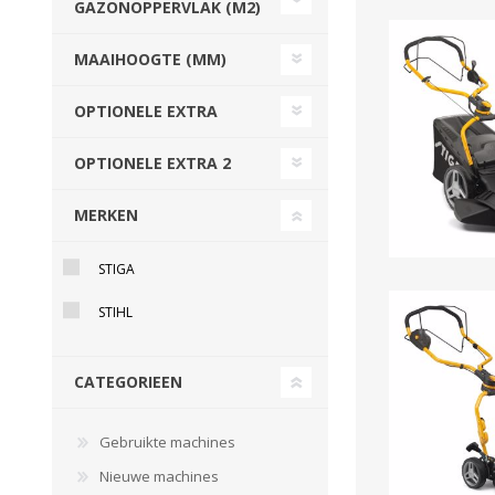
GAZONOPPERVLAK (M2)
GEBOUWEN & ERF
EN BEWAARTECHNIEKE
MAAIHOOGTE (MM)
OPTIONELE EXTRA
GPS BESTURINGS
OOGSTMACHINES
SYSTEMEN EN
OPTIONELE EXTRA 2
TOEBEHOREN
MERKEN
Veegmachine
STIGA
STIHL
CATEGORIEEN
Gebruikte machines
LANDBOUWTRANSPORT
WIELEN, BANDEN,
Nieuwe machines
VELGEN