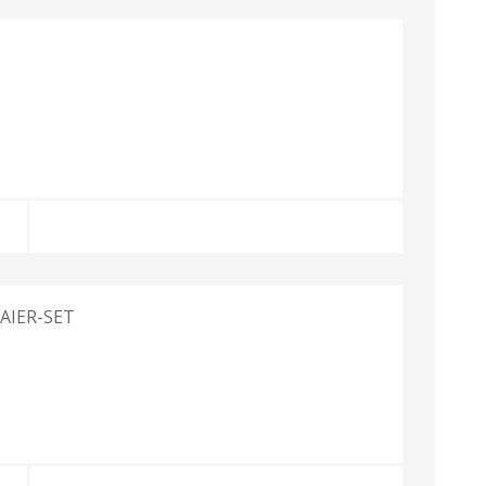
INSCHUURAPPARATUUR
BEMESTING &
EN BEWAARTECHNIEKEN
VERZORGING
AIER-SET
Transportband
Granulaatstrooier