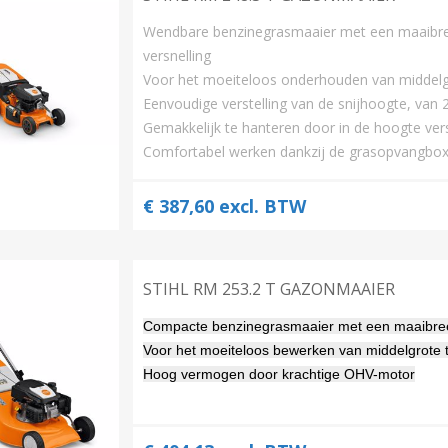
Wendbare benzinegrasmaaier met een maaibree
versnelling
Voor het moeiteloos onderhouden van middel
Eenvoudige verstelling van de snijhoogte, va
Gemakkelijk te hanteren door in de hoogte ve
Comfortabel werken dankzij de grasopvangbox v
€ 387,60 excl. BTW
STIHL RM 253.2 T GAZONMAAIER
Compacte benzinegrasmaaier met een maaibreedt
Voor het moeiteloos bewerken van middelgrote 
Hoog vermogen door krachtige OHV-motor