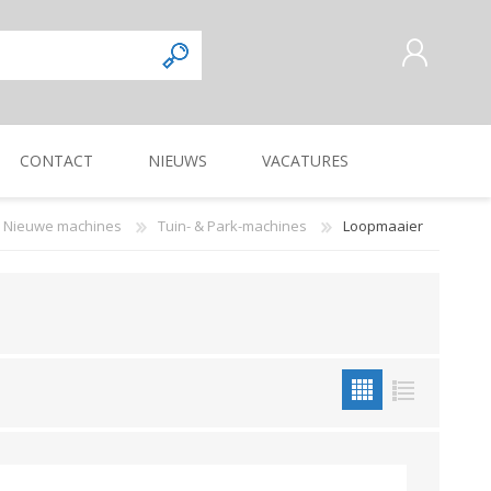
CONTACT
NIEUWS
VACATURES
AANMELDEN ALS NIEUWE
KLANT
Nieuwe machines
Tuin- & Park-machines
Loopmaaier
INLOGGEN
Commercieel
Magazijnmedewerker
KUILVOERVERWERKING
WEG-, BERM-, EN
ZAAI-, PLANT-, POOT-
OOGSTMACHINES
SLOOTONDERHOUD
MACHINE
Verkoper/vertegenwoordiger