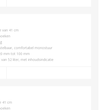
e van 41 cm
hoeken
ng
rstelbaar, comfortabel monostuur
n 20 mm tot 100 mm
an 52 liter, met inhoudsindicatie
e 41 cm
hoeken