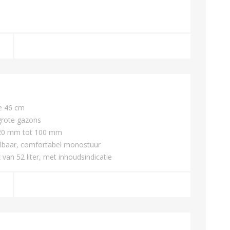
e 46 cm
grote gazons
n 20 mm tot 100 mm
elbaar, comfortabel monostuur
an 52 liter, met inhoudsindicatie