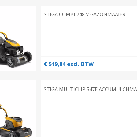
N
Verticuteermachine
STIGA COMBI 748 V GAZONMAAIER
View All
OVERIGE MACHINES
WEIDEBOUWMACHINES
€ 519,84 excl. BTW
STIGA MULTICLIP 547E ACCUMULCHMA
Overige Werkplaats,
Gebouwen & Erf