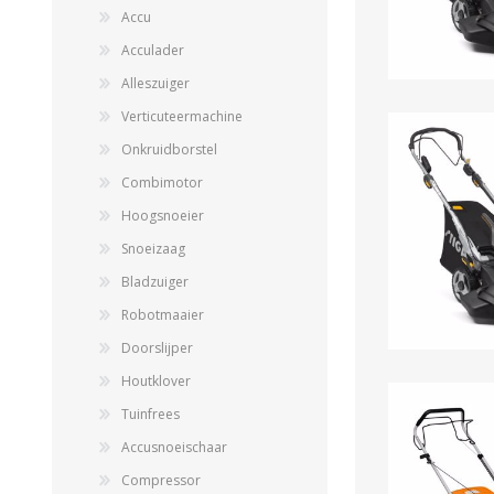
Accu
Acculader
Alleszuiger
Verticuteermachine
Onkruidborstel
Combimotor
Hoogsnoeier
Snoeizaag
Bladzuiger
Robotmaaier
Doorslijper
Houtklover
Tuinfrees
Accusnoeischaar
Compressor