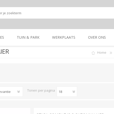
ES
TUIN & PARK
WERKPLAATS
OVER ONS
IER
Home
Onze shop
Onze merken
K
GRONDBEWERKING
TUIN- & PARK-
GRONDBEWERKING
TUIN- & PARK-
MACHINES
MACHINES
Tonen
per pagina