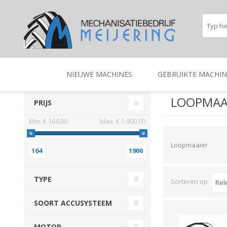
NIEUWE MACHINES
GEBRUIKTE MACHIN
LOOPMAA
PRIJS
Min:
€ 164,00
Max:
€ 1.900,00
BEREGENINGSTECHNIEK
TRACTOREN
BEREGENINGSTECHNIE
TRACTOREN
Loopmaaier
164
1900
TYPE
Sorteren op
SOORT ACCUSYSTEEM
MOTOR