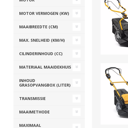
Beregeningshaspel
Tractoren
Tractoren
Beregeningshaspel
MOTOR VERMOGEN (KW)
Overige Beregening
Overige Tractoren
Frontgewichten
Beregeningskanon
Beregeningspomp
Overige Tractoren
MAAIBREEDTE (CM)
Zuigarm
BEMESTING &
OVERIGE MACHINES
MAX. SNELHEID (KM/H)
VERZORGING
CILINDERINHOUD (CC)
MATERIAAL MAAIDEKHUIS
INHOUD
GRASOPVANGBOX (LITER)
TRANSMISSIE
Shovel
Kunstmeststrooier
MAAIMETHODE
WERKPLAATS,
INSCHUURAPPARATUU
MAXIMAAL