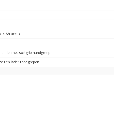
x 4 Ah accu)
hendel met softgrip handgreep
ccu en lader iinbegrepen