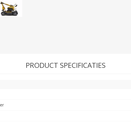
N
Verticuteermachine
View All
OVERIGE MACHINES
WEIDEBOUWMACHINES
PRODUCT SPECIFICATIES
Overige Werkplaats,
er
Gebouwen & Erf