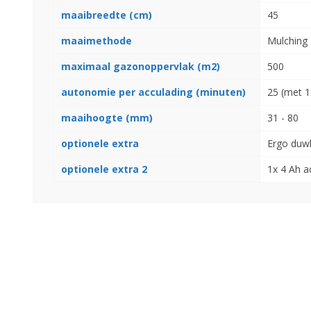
maaibreedte (cm)
45
maaimethode
Mulching
maximaal gazonoppervlak (m2)
500
autonomie per acculading (minuten)
25 (met 1
maaihoogte (mm)
31 - 80
optionele extra
Ergo duw
Landbouwkieper
Wielen, Banden, Velgen &
optionele extra 2
1x 4 Ah a
Afstandsringen