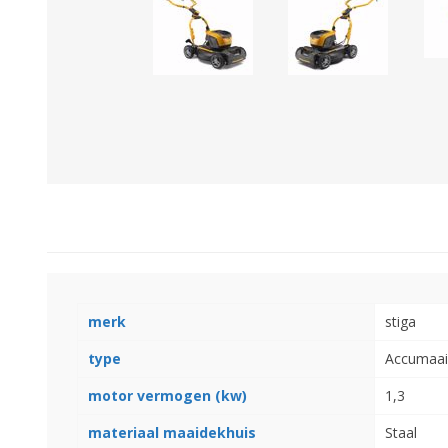
GEBOUWEN & ERF
EN BEWAARTECHNIEKE
GPS BESTURINGS
OOGSTMACHINES
SYSTEMEN EN
TOEBEHOREN
Veegmachine
merk
stiga
type
Accumaai
motor vermogen (kw)
1,3
LANDBOUWTRANSPORT
WIELEN, BANDEN,
materiaal maaidekhuis
Staal
VELGEN