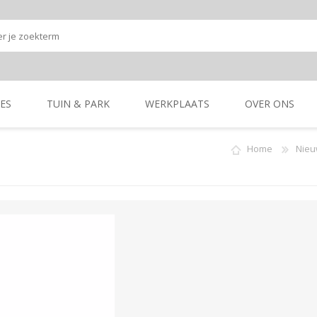
ES
TUIN & PARK
WERKPLAATS
OVER ONS
Home
Nieu
Onze shop
Onze merken
K
GRONDBEWERKING
TUIN- & PARK-
GRONDBEWERKING
TUIN- & PARK-
MACHINES
MACHINES