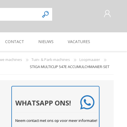
CONTACT
NIEUWS
VACATURES
AANMELDEN ALS NIEUWE
KLANT
we machines
Tuin- & Park-machines
Loopmaaier
INLOGGEN
Commercieel
Magazijnmedewerker
STIGA MULTICLIP 547E ACCUMULCHMAAIER-SET
KUILVOERVERWERKING
WEG-, BERM-, EN
ZAAI-, PLANT-, POOT-
OOGSTMACHINES
SLOOTONDERHOUD
MACHINE
Verkoper/vertegenwoordiger
WHATSAPP ONS!
Neem contact met ons op voor meer informatie!