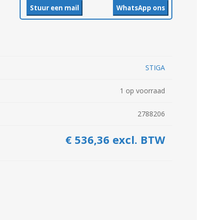
Stuur een mail
WhatsApp ons
Kuilvoersnijder
Loofklapper
Overige Zaai-, Plant-, Poot-
Voermengwagen
machine
WEIDEBOUWMACHINES
LANDBOUWTRANSPORT
STIGA
1 op voorraad
2788206
€ 536,36 excl. BTW