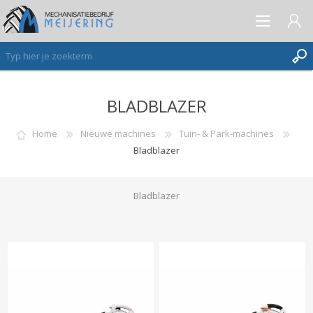
BLADBLAZER
AANMELDEN ALS NIEUWE KLANT
INLOGGEN
Home
Nieuwe machines
Tuin- & Park-machines
Bladblazer
VERLANGLIJST
(0)
Bladblazer