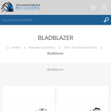
BLADBLAZER
AANMELDEN ALS NIEUWE KLANT
INLOGGEN
Home
Nieuwe machines
Tuin- & Park-machines
Bladblazer
VERLANGLIJST
(0)
Bladblazer