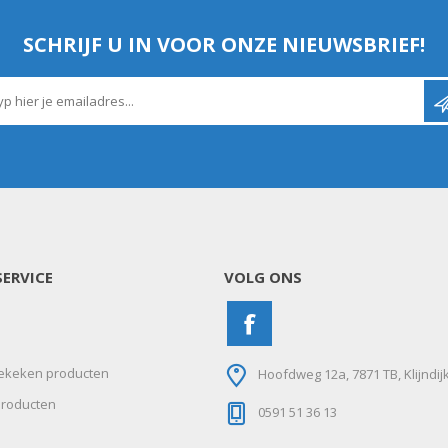
SCHRIJF U IN VOOR ONZE NIEUWSBRIEF!
ERVICE
VOLG ONS
ekeken producten
Hoofdweg 12a, 7871 TB, Klijndij
roducten
0591 51 36 13