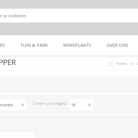
ES
TUIN & PARK
WERKPLAATS
OVER ONS
PPER
Home
Onze shop
Onze merken
K
GRONDBEWERKING
TUIN- & PARK-
GRONDBEWERKING
TUIN- & PARK-
MACHINES
MACHINES
Tonen
per pagina