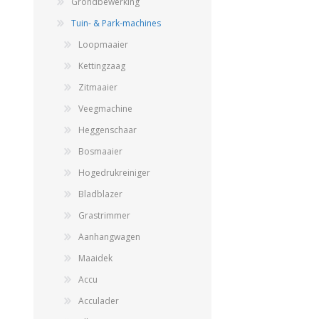
Grondbewerking
GEBOUWEN & ERF
EN BEWAARTECHNIEKE
Tuin- & Park-machines
Loopmaaier
Kettingzaag
GPS BESTURINGS
OOGSTMACHINES
Zitmaaier
SYSTEMEN EN
TOEBEHOREN
Veegmachine
Heggenschaar
Bosmaaier
Hogedrukreiniger
Veegmachine
Bladblazer
Grastrimmer
Aanhangwagen
Maaidek
Accu
Acculader
LANDBOUWTRANSPORT
WIELEN, BANDEN,
VELGEN