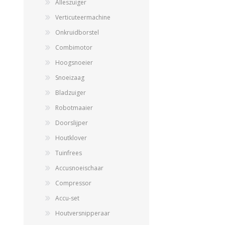
Alleszuiger
Verticuteermachine
Onkruidborstel
Combimotor
Hoogsnoeier
Snoeizaag
Bladzuiger
Robotmaaier
Landbouwkieper
Wielen, Banden, Velgen &
Doorslijper
Afstandsringen
Houtklover
Tuinfrees
Accusnoeischaar
Compressor
Accu-set
Houtversnipperaar