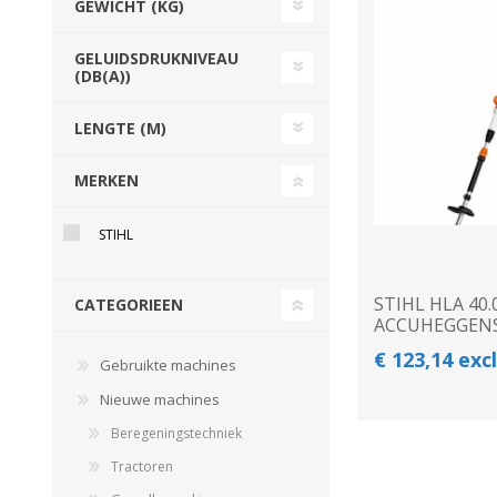
GEWICHT (KG)
Beregeningshaspel
Tractoren
Tractoren
Beregeningshaspel
GELUIDSDRUKNIVEAU
Overige Beregening
Overige Tractoren
Frontgewichten
Beregeningskanon
(DB(A))
Beregeningspomp
Overige Tractoren
LENGTE (M)
Zuigarm
BEMESTING &
OVERIGE MACHINES
VERZORGING
MERKEN
STIHL
STIHL HLA 40.
CATEGORIEEN
ACCUHEGGEN
€ 123,14 exc
Gebruikte machines
Shovel
Nieuwe machines
Kunstmeststrooier
Beregeningstechniek
Tractoren
WERKPLAATS,
INSCHUURAPPARATUU