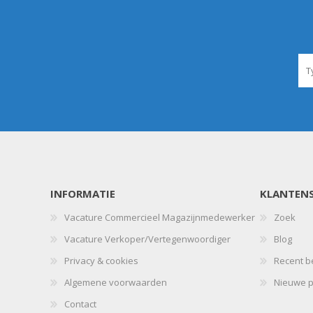
INFORMATIE
KLANTENS
Vacature Commercieel Magazijnmedewerker
Zoek
Vacature Verkoper/Vertegenwoordiger
Blog
Privacy & cookies
Recent b
Algemene voorwaarden
Nieuwe p
Contact