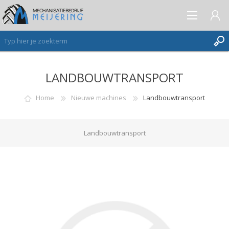
LANDBOUWTRANSPORT
AANMELDEN ALS NIEUWE KLANT
INLOGGEN
Home
Nieuwe machines
Landbouwtransport
VERLANGLIJST
(0)
Landbouwtransport