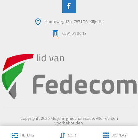
Hoofdweg 12a, 7871 TB, Klijndijk
0591 51 36 13
Copyright ; 2026 Meijering mechanisatie. Alle rechten
voorbehouden.
Powered by
nopCommerce
FILTERS
SORT
DISPLAY
Designed by
Nop-Templates.com