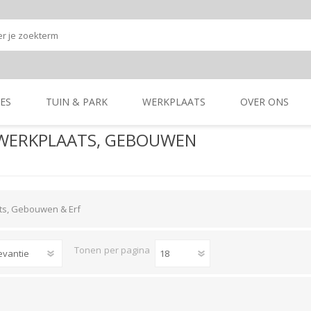
ES
TUIN & PARK
WERKPLAATS
OVER ONS
 WERKPLAATS, GEBOUWEN
Onze shop
Onze merken
K
GRONDBEWERKING
TUIN- & PARK-
GRONDBEWERKING
TUIN- & PARK-
MACHINES
MACHINES
ts, Gebouwen & Erf
Tonen
per pagina