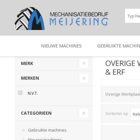
NIEUWE MACHINES
GEBRUIKTE MACHIN
OVERIGE
MERK
& ERF
BEREGENINGSTECHNIEK
TRACTOREN
BEREGENINGSTECHNIE
TRACTOREN
MERKEN
N.V.T.
Overige Werkplaa
CATEGORIEEN
Sorteren op
Gebruikte machines
Nieuwe machines