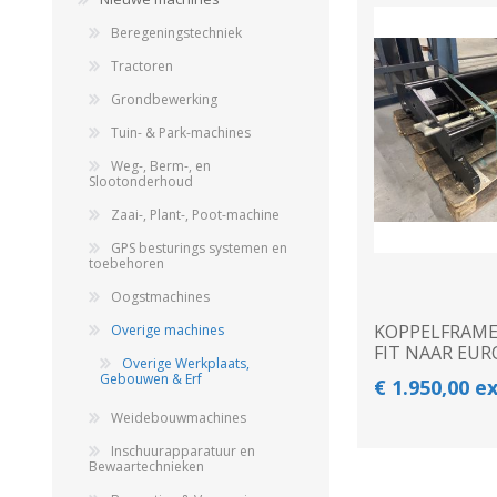
Beregeningstechniek
Beregeningshaspel
Tractoren
Tractoren
Beregeningshaspel
Tractoren
Overige Beregening
Overige Tractoren
Frontgewichten
Beregeningskanon
Grondbewerking
Beregeningspomp
Overige Tractoren
Tuin- & Park-machines
Zuigarm
BEMESTING &
OVERIGE MACHINES
VERZORGING
Weg-, Berm-, en
Slootonderhoud
Zaai-, Plant-, Poot-machine
GPS besturings systemen en
toebehoren
Oogstmachines
KOPPELFRAME 
Overige machines
FIT NAAR EUR
Overige Werkplaats,
Gebouwen & Erf
€ 1.950,00 e
Shovel
Kunstmeststrooier
Weidebouwmachines
Inschuurapparatuur en
Bewaartechnieken
WERKPLAATS,
INSCHUURAPPARATUU