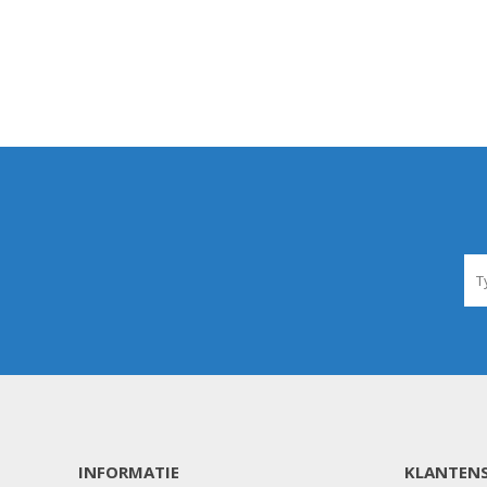
Landbouwkieper
Wielen, Banden, Velgen &
Afstandsringen
INFORMATIE
KLANTENS