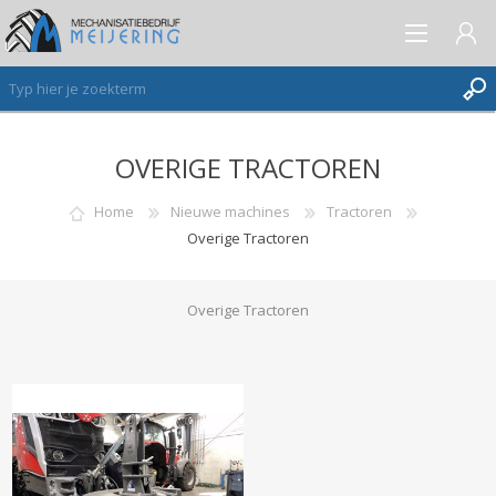
OVERIGE TRACTOREN
AANMELDEN ALS NIEUWE KLANT
INLOGGEN
Home
Nieuwe machines
Tractoren
Overige Tractoren
VERLANGLIJST
(0)
Overige Tractoren