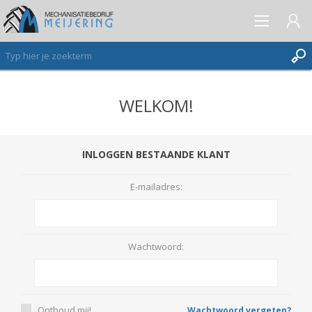
WELKOM!
AANMELDEN ALS NIEUWE KLANT
INLOGGEN
VERLANGLIJST
INLOGGEN BESTAANDE KLANT
(0)
E-mailadres:
Wachtwoord:
Onthoud mij!
Wachtwoord vergeten?