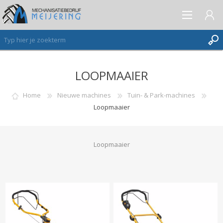
LOOPMAAIER
AANMELDEN ALS NIEUWE KLANT
INLOGGEN
Home
Nieuwe machines
Tuin- & Park-machines
Loopmaaier
VERLANGLIJST
(0)
Loopmaaier