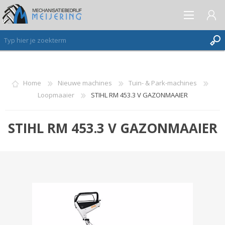
AANMELDEN ALS NIEUWE KLANT
Home
Nieuwe machines
Tuin- & Park-machines
Loopmaaier
STIHL RM 453.3 V GAZONMAAIER
INLOGGEN
VERLANGLIJST
(0)
STIHL RM 453.3 V GAZONMAAIER