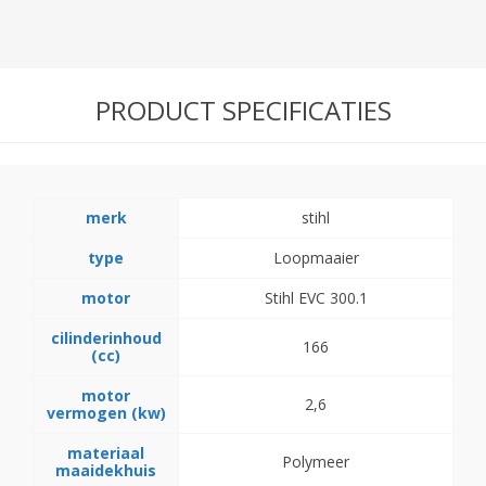
PRODUCT SPECIFICATIES
merk
stihl
type
Loopmaaier
motor
Stihl EVC 300.1
cilinderinhoud
166
(cc)
motor
2,6
vermogen (kw)
materiaal
Polymeer
maaidekhuis