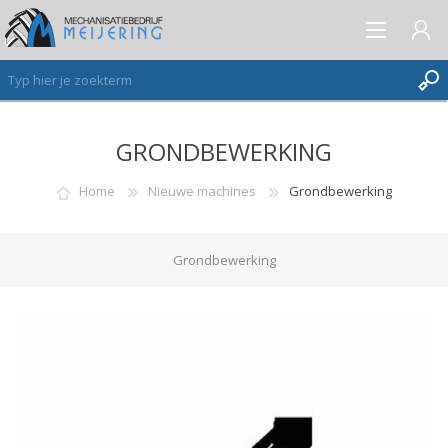
GRONDBEWERKING
AANMELDEN ALS NIEUWE KLANT
INLOGGEN
Home
Nieuwe machines
Grondbewerking
VERLANGLIJST
(0)
Grondbewerking