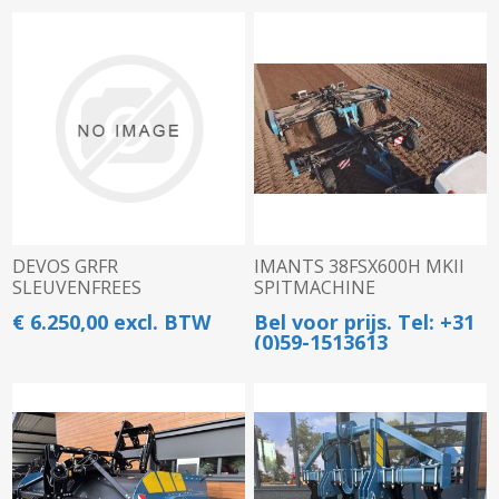
DEVOS GRFR
IMANTS 38FSX600H MKII
SLEUVENFREES
SPITMACHINE
€ 6.250,00 excl. BTW
Bel voor prijs. Tel: +31
(0)59-1513613