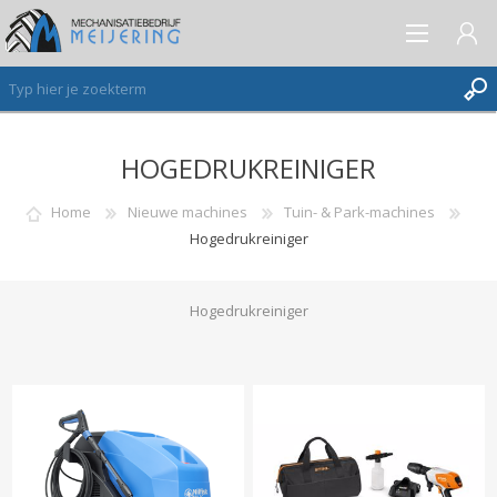
HOGEDRUKREINIGER
AANMELDEN ALS NIEUWE KLANT
INLOGGEN
Home
Nieuwe machines
Tuin- & Park-machines
Hogedrukreiniger
VERLANGLIJST
(0)
Hogedrukreiniger