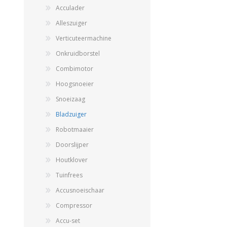
Acculader
Alleszuiger
Verticuteermachine
Onkruidborstel
Combimotor
Hoogsnoeier
Snoeizaag
Landbouwkieper
Bladzuiger
Wielen, Banden, Velgen &
Afstandsringen
Robotmaaier
Doorslijper
Houtklover
Tuinfrees
Accusnoeischaar
Compressor
Accu-set