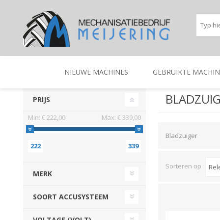
NIEUWE MACHINES
GEBRUIKTE MACHIN
BLADZUI
PRIJS
Min:
€ 222,00
Max:
€ 339,00
BEREGENINGSTECHNIEK
TRACTOREN
BEREGENINGSTECHNIE
TRACTOREN
Bladzuiger
222
339
Sorteren op
MERK
SOORT ACCUSYSTEEM
VOLTAGE (VOLT)