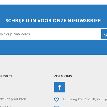
SCHRIJF U IN VOOR ONZE NIEUWSBRIEF!
ERVICE
VOLG ONS
ekeken producten
Hoofdweg 12a, 7871 TB, Klijndij
roducten