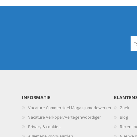
INFORMATIE
KLANTENS
Vacature Commercieel Magazijnmedewerker
Zoek
Vacature Verkoper/Vertegenwoordiger
Blog
Privacy & cookies
Recent b
Algemene voorwaarden
Nieuwe p