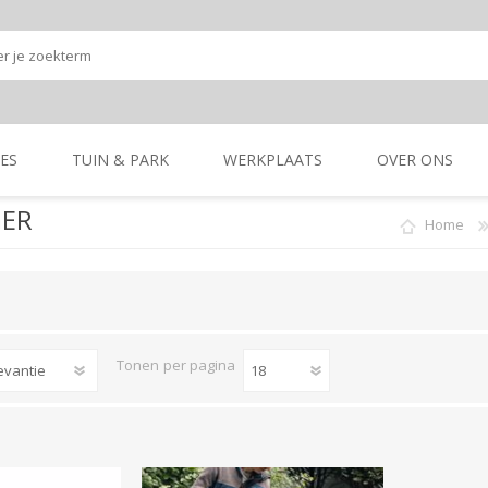
ES
TUIN & PARK
WERKPLAATS
OVER ONS
GER
Home
Onze shop
Onze merken
K
GRONDBEWERKING
TUIN- & PARK-
GRONDBEWERKING
TUIN- & PARK-
MACHINES
MACHINES
Tonen
per pagina