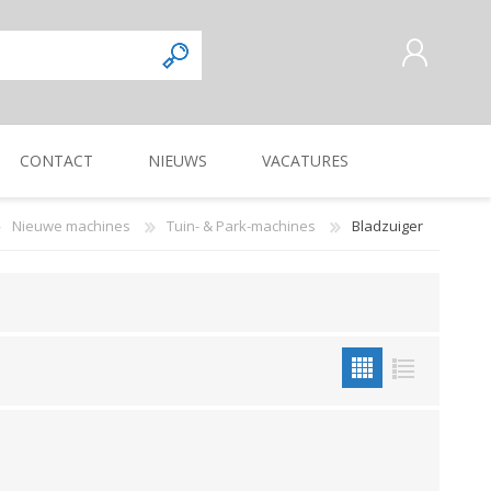
CONTACT
NIEUWS
VACATURES
AANMELDEN ALS NIEUWE
KLANT
Nieuwe machines
Tuin- & Park-machines
Bladzuiger
INLOGGEN
Commercieel
Magazijnmedewerker
KUILVOERVERWERKING
WEG-, BERM-, EN
ZAAI-, PLANT-, POOT-
OOGSTMACHINES
SLOOTONDERHOUD
MACHINE
Verkoper/vertegenwoordiger