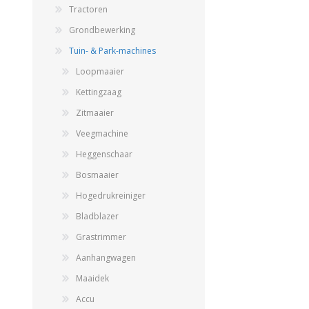
GEBOUWEN & ERF
EN BEWAARTECHNIEKE
Tractoren
Grondbewerking
Tuin- & Park-machines
Loopmaaier
GPS BESTURINGS
OOGSTMACHINES
SYSTEMEN EN
Kettingzaag
TOEBEHOREN
Zitmaaier
Veegmachine
Heggenschaar
Veegmachine
Bosmaaier
Hogedrukreiniger
Bladblazer
Grastrimmer
Aanhangwagen
Maaidek
LANDBOUWTRANSPORT
WIELEN, BANDEN,
Accu
VELGEN