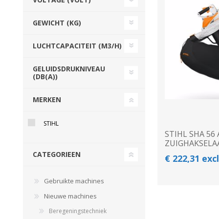
Beregeningshaspel
Tractoren
Tractoren
Beregeningshaspel
GEWICHT (KG)
Overige Beregening
Overige Tractoren
Frontgewichten
Beregeningskanon
Beregeningspomp
Overige Tractoren
LUCHTCAPACITEIT (M3/H)
Zuigarm
BEMESTING &
OVERIGE MACHINES
GELUIDSDRUKNIVEAU
VERZORGING
(DB(A))
MERKEN
STIHL
STIHL SHA 56
ZUIGHAKSELA
CATEGORIEEN
€ 222,31 exc
Shovel
Gebruikte machines
Kunstmeststrooier
Nieuwe machines
Beregeningstechniek
WERKPLAATS,
INSCHUURAPPARATUU