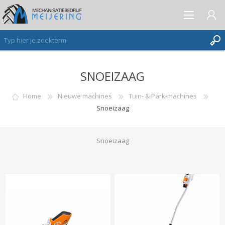
SNOEIZAAG
AANMELDEN ALS NIEUWE KLANT
INLOGGEN
Home
Nieuwe machines
Tuin- & Park-machines
Snoeizaag
VERLANGLIJST
(0)
Snoeizaag