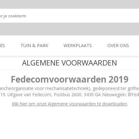
ES
TUIN & PARK
WERKPLAATS
OVER ONS
ALGEMENE VOORWAARDEN
Onze shop
Onze merken
K
GRONDBEWERKING
TUIN- & PARK-
GRONDBEWERKING
TUIN- & PARK-
Fedecomvoorwaarden 2019
MACHINES
MACHINES
heorganisatie voor mechanisatietechniek), gedeponeerd ter griffie 
19. Uitgave van Fedecom, Postbus 2600, 3430 GA Nieuwegein. ©F
Klik hier om onze Algemene voorwaarden te downloaden