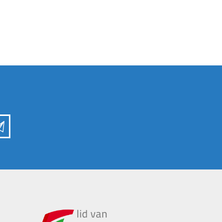
Kuilvoersnijder
Loofklapper
Overige Zaai-, Plant-, Poot-
Voermengwagen
machine
WEIDEBOUWMACHINES
LANDBOUWTRANSPORT