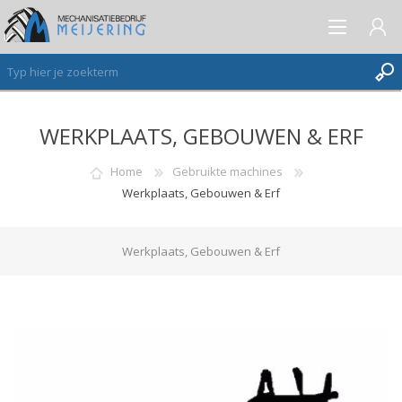
WERKPLAATS, GEBOUWEN & ERF
AANMELDEN ALS NIEUWE KLANT
INLOGGEN
Home
Gebruikte machines
Werkplaats, Gebouwen & Erf
VERLANGLIJST
(0)
Werkplaats, Gebouwen & Erf