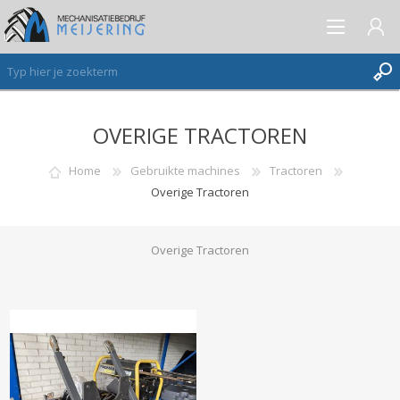
OVERIGE TRACTOREN
AANMELDEN ALS NIEUWE KLANT
INLOGGEN
Home
Gebruikte machines
Tractoren
Overige Tractoren
VERLANGLIJST
(0)
Overige Tractoren