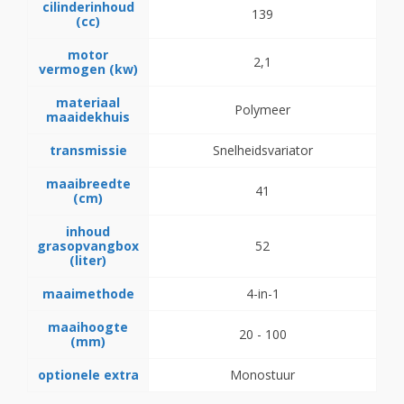
cilinderinhoud
139
(cc)
motor
2,1
vermogen (kw)
materiaal
Polymeer
maaidekhuis
transmissie
Snelheidsvariator
maaibreedte
41
(cm)
inhoud
grasopvangbox
52
(liter)
maaimethode
4-in-1
maaihoogte
20 - 100
(mm)
optionele extra
Monostuur