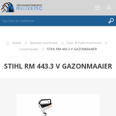
AANMELDEN ALS NIEUWE KLANT
Home
Nieuwe machines
Tuin- & Park-machines
Loopmaaier
STIHL RM 443.3 V GAZONMAAIER
INLOGGEN
VERLANGLIJST
(0)
STIHL RM 443.3 V GAZONMAAIER