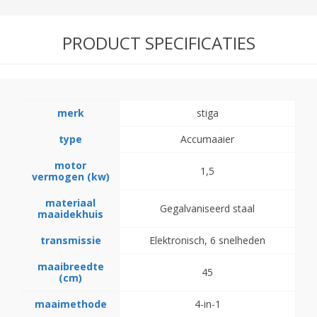
PRODUCT SPECIFICATIES
merk
stiga
type
Accumaaier
motor
1,5
vermogen (kw)
materiaal
Gegalvaniseerd staal
maaidekhuis
transmissie
Elektronisch, 6 snelheden
maaibreedte
45
(cm)
maaimethode
4-in-1