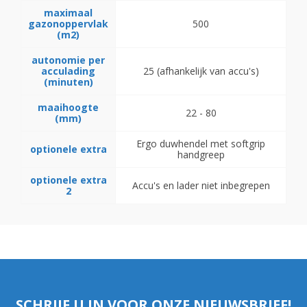
maximaal
gazonoppervlak
500
(m2)
autonomie per
acculading
25 (afhankelijk van accu's)
(minuten)
maaihoogte
22 - 80
(mm)
Ergo duwhendel met softgrip
optionele extra
handgreep
optionele extra
Accu's en lader niet inbegrepen
2
SCHRIJF U IN VOOR ONZE NIEUWSBRIEF!