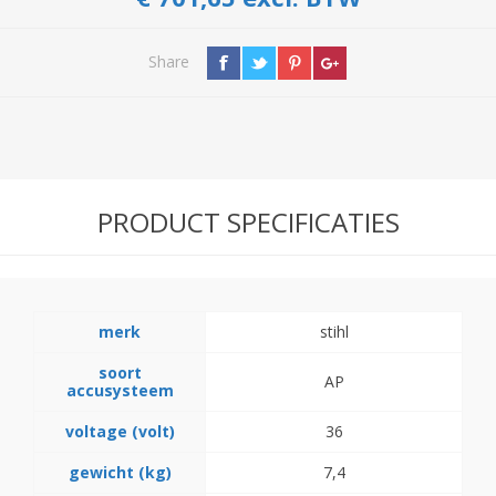
Share
PRODUCT SPECIFICATIES
merk
stihl
soort
AP
accusysteem
voltage (volt)
36
gewicht (kg)
7,4