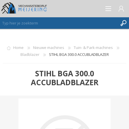
AANMELDEN ALS NIEUWE KLANT
Home
Nieuwe machines
Tuin- & Park-machines
Bladblazer
STIHL BGA 300.0 ACCUBLADBLAZER
INLOGGEN
VERLANGLIJST
(0)
STIHL BGA 300.0
ACCUBLADBLAZER