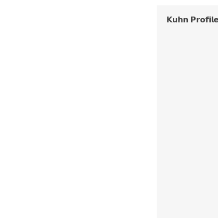
𝗞𝘂𝗵𝗻 𝗣𝗿𝗼𝗳