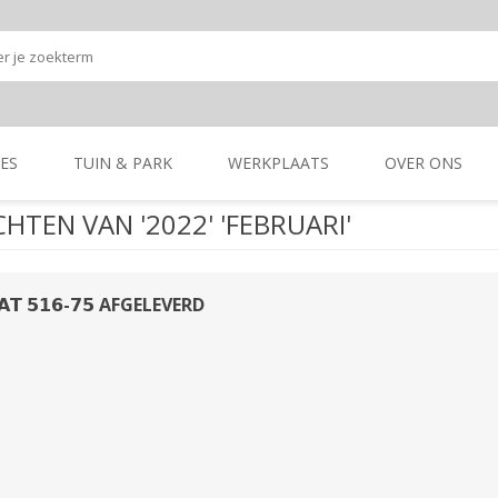
ES
TUIN & PARK
WERKPLAATS
OVER ONS
HTEN VAN '2022' 'FEBRUARI'
Onze shop
Onze merken
K
GRONDBEWERKING
TUIN- & PARK-
GRONDBEWERKING
TUIN- & PARK-
MACHINES
MACHINES
𝗟𝗔𝗧 𝟱𝟭𝟲-𝟳𝟱 AFGELEVERD