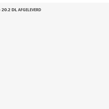
𝗹𝗲 𝟮𝟬.𝟮 𝗗𝗟 AFGELEVERD