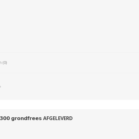
N
Verticuteermachine
View All
OVERIGE MACHINES
WEIDEBOUWMACHINES
 (0)
Overige Werkplaats,
Gebouwen & Erf
 𝟯𝟬𝟬 𝗴𝗿𝗼𝗻𝗱𝗳𝗿𝗲𝗲𝘀 AFGELEVERD