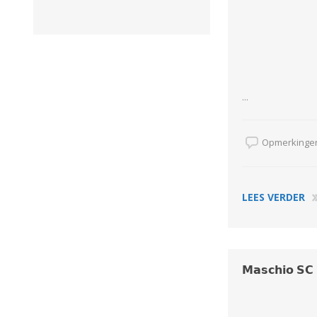
GEBOUWEN & ERF
EN BEWAARTECHNIEKE
GPS BESTURINGS
OOGSTMACHINES
SYSTEMEN EN
...
TOEBEHOREN
Opmerkingen
Veegmachine
LEES VERDER
𝗠𝗮𝘀𝗰𝗵𝗶𝗼 𝗦
LANDBOUWTRANSPORT
WIELEN, BANDEN,
VELGEN