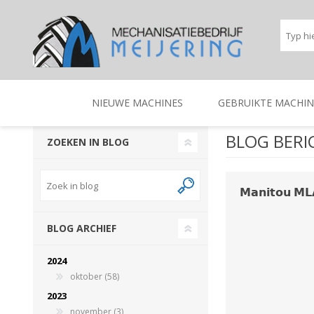
NIEUWE MACHINES
GEBRUIKTE MACHIN
BLOG BERIC
ZOEKEN IN BLOG
BEREGENINGSTECHNIEK
TRACTOREN
BEREGENINGSTECHNIE
TRACTOREN
𝗠𝗮𝗻𝗶𝘁𝗼𝘂 
BLOG ARCHIEF
2024
oktober (58)
2023
november (3)