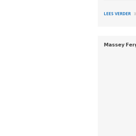
LEES VERDER
𝗠𝗮𝘀𝘀𝗲𝘆 𝗙𝗲