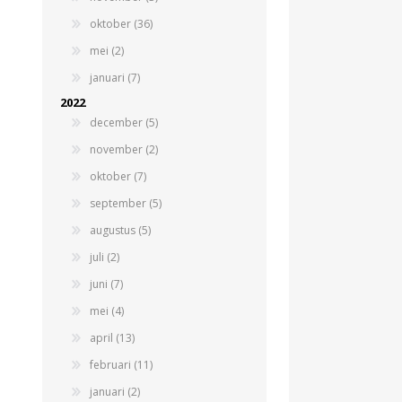
oktober (36)
Beregeningshaspel
Tractoren
Tractoren
Beregeningshaspel
mei (2)
Overige Beregening
Overige Tractoren
Frontgewichten
Beregeningskanon
januari (7)
Beregeningspomp
Overige Tractoren
2022
Zuigarm
BEMESTING &
OVERIGE MACHINES
december (5)
VERZORGING
november (2)
oktober (7)
september (5)
augustus (5)
juli (2)
juni (7)
mei (4)
Shovel
Kunstmeststrooier
april (13)
februari (11)
januari (2)
WERKPLAATS,
INSCHUURAPPARATUU