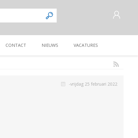
CONTACT
NIEUWS
VACATURES
AANMELDEN ALS NIEUWE
KLANT
INLOGGEN
Commercieel
Magazijnmedewerker
KUILVOERVERWERKING
WEG-, BERM-, EN
ZAAI-, PLANT-, POOT-
OOGSTMACHINES
SLOOTONDERHOUD
MACHINE
-vrijdag 25 februari 2022
Verkoper/vertegenwoordiger