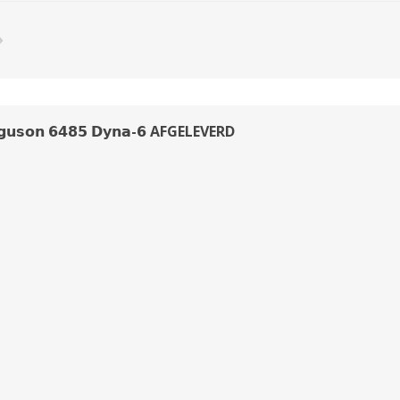
𝗿𝗴𝘂𝘀𝗼𝗻 𝟲𝟰𝟴𝟱 𝗗𝘆𝗻𝗮-𝟲 AFGELEVERD