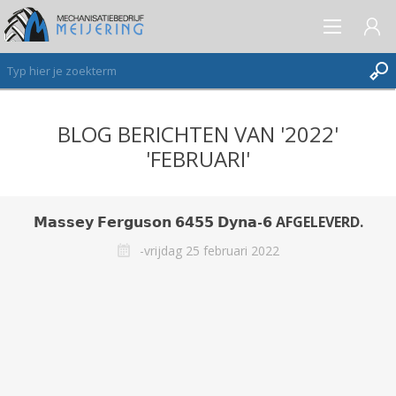
BLOG BERICHTEN VAN '2022'
AANMELDEN ALS NIEUWE KLANT
'FEBRUARI'
INLOGGEN
VERLANGLIJST
(0)
𝗠𝗮𝘀𝘀𝗲𝘆 𝗙𝗲𝗿𝗴𝘂𝘀𝗼𝗻 𝟲𝟰𝟱𝟱 𝗗𝘆𝗻𝗮-𝟲 AFGELEVERD.
-vrijdag 25 februari 2022