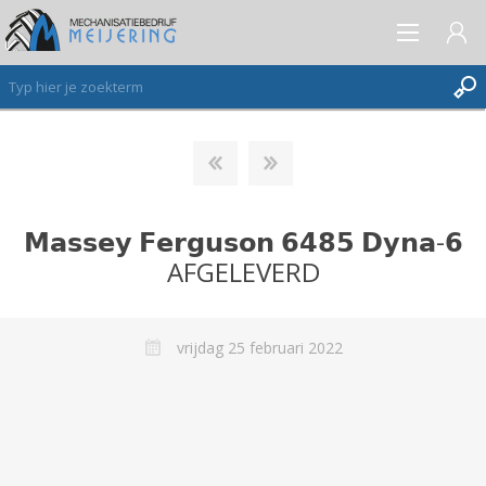
AANMELDEN ALS NIEUWE KLANT
INLOGGEN
𝗠𝗮𝘀𝘀𝗲𝘆 𝗙𝗲𝗿𝗴𝘂𝘀𝗼𝗻 𝟲𝟰𝟴𝟱 𝗗𝘆𝗻𝗮-𝟲
VERLANGLIJST
(0)
AFGELEVERD
vrijdag 25 februari 2022