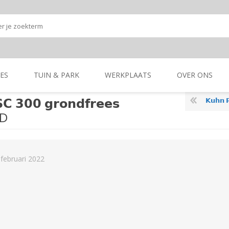
ES
TUIN & PARK
WERKPLAATS
OVER ONS
𝗖 𝟯𝟬𝟬 𝗴𝗿𝗼𝗻𝗱𝗳𝗿𝗲𝗲𝘀
𝗞𝘂𝗵𝗻 𝗣
Onze shop
Onze merken
RD
K
GRONDBEWERKING
TUIN- & PARK-
GRONDBEWERKING
TUIN- & PARK-
MACHINES
MACHINES
 februari 2022