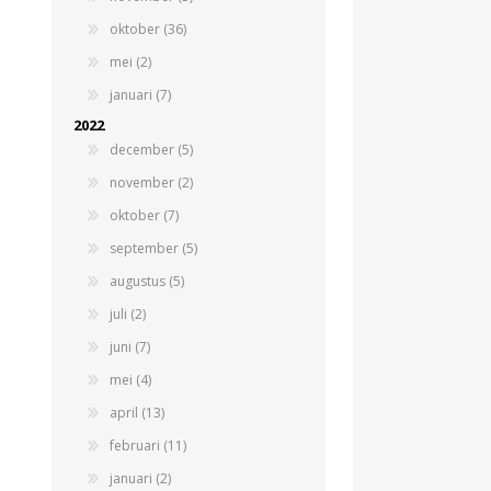
oktober (36)
Beregeningshaspel
Tractoren
Tractoren
Beregeningshaspel
mei (2)
Overige Beregening
Overige Tractoren
Frontgewichten
Beregeningskanon
januari (7)
Beregeningspomp
Overige Tractoren
2022
Zuigarm
BEMESTING &
OVERIGE MACHINES
december (5)
VERZORGING
november (2)
oktober (7)
september (5)
augustus (5)
juli (2)
juni (7)
mei (4)
Shovel
Kunstmeststrooier
april (13)
februari (11)
januari (2)
WERKPLAATS,
INSCHUURAPPARATUU