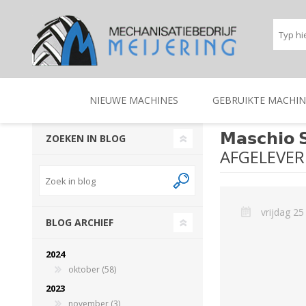
NIEUWE MACHINES
GEBRUIKTE MACHIN
𝗠𝗮𝘀𝗰𝗵𝗶𝗼 
ZOEKEN IN BLOG
AFGELEVE
BEREGENINGSTECHNIEK
TRACTOREN
BEREGENINGSTECHNIE
TRACTOREN
vrijdag 25
BLOG ARCHIEF
2024
oktober (58)
2023
november (3)