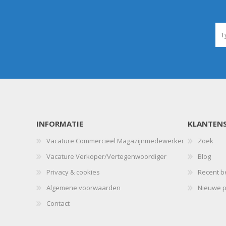
INFORMATIE
KLANTENS
Vacature Commercieel Magazijnmedewerker
Zoek
Vacature Verkoper/Vertegenwoordiger
Blog
Privacy & cookies
Recent b
Algemene voorwaarden
Nieuwe p
Contact