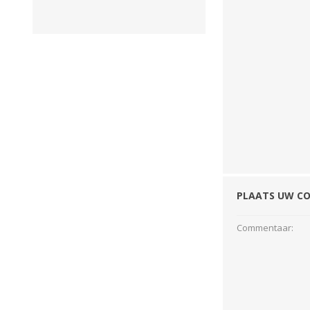
GEBOUWEN & ERF
EN BEWAARTECHNIEKE
GPS BESTURINGS
OOGSTMACHINES
SYSTEMEN EN
TOEBEHOREN
Veegmachine
PLAATS UW C
Commentaar:
LANDBOUWTRANSPORT
WIELEN, BANDEN,
VELGEN