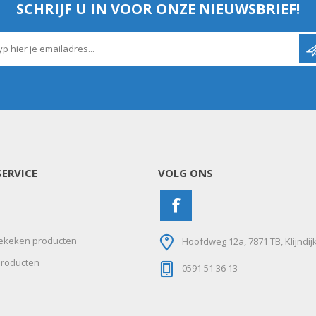
SCHRIJF U IN VOOR ONZE NIEUWSBRIEF!
ERVICE
VOLG ONS
ekeken producten
Hoofdweg 12a, 7871 TB, Klijndij
roducten
0591 51 36 13