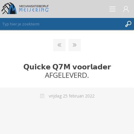
AANMELDEN ALS NIEUWE KLANT
INLOGGEN
𝗤𝘂𝗶𝗰𝗸𝗲 𝗤𝟳𝗠 𝘃𝗼𝗼𝗿𝗹𝗮𝗱𝗲𝗿
VERLANGLIJST
(0)
AFGELEVERD.
vrijdag 25 februari 2022