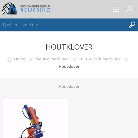
HOUTKLOVER
AANMELDEN ALS NIEUWE KLANT
INLOGGEN
Home
Nieuwe machines
Tuin- & Park-machines
Houtklover
VERLANGLIJST
(0)
Houtklover