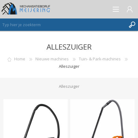
ALLESZUIGER
AANMELDEN ALS NIEUWE KLANT
INLOGGEN
Home
Nieuwe machines
Tuin- & Park-machines
Alleszuiger
VERLANGLIJST
(0)
Alleszuiger