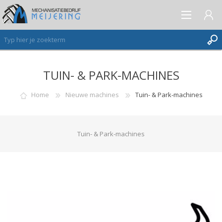
TUIN- & PARK-MACHINES
AANMELDEN ALS NIEUWE KLANT
INLOGGEN
Home
Nieuwe machines
Tuin- & Park-machines
VERLANGLIJST
(0)
Tuin- & Park-machines