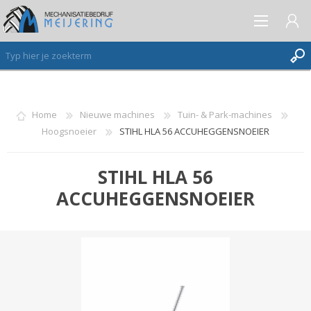
AANMELDEN ALS NIEUWE KLANT
Home
Nieuwe machines
Tuin- & Park-machines
Hoogsnoeier
STIHL HLA 56 ACCUHEGGENSNOEIER
INLOGGEN
VERLANGLIJST
(0)
STIHL HLA 56
ACCUHEGGENSNOEIER