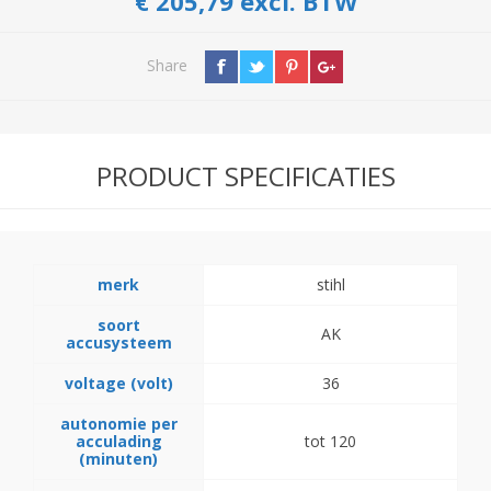
€ 205,79 excl. BTW
Share
PRODUCT SPECIFICATIES
merk
stihl
soort
AK
accusysteem
voltage (volt)
36
autonomie per
acculading
tot 120
(minuten)