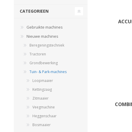
CATEGORIEEN
ACCU
Gebruikte machines
Nieuwe machines
Beregeningstechniek
Tractoren
Grondbewerking
Landbouwkieper
Wielen, Banden, Velgen &
Tuin- & Park-machines
Afstandsringen
Loopmaaier
Kettingzaag
Zitmaaier
COMB
Veegmachine
Heggenschaar
Bosmaaier