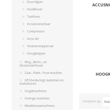
Doorslijper
ACCUSN
Houtklover
Tuinfrees
Accusnoeischaar
Compressor
Accu-set
Houtversnipperaar
Hoogknipper
Weg-, Berm-, en
Slootonderhoud
Zaai-, Plant-, Poot-machine
HOOGK
GPS besturings systemen en
toebehoren
Oogstmachines
Overige machines
Sorteren op
Weidebouwmachines