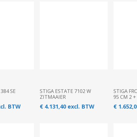
384 SE
STIGA ESTATE 7102 W
STIGA FR
ZITMAAIER
95 CM 2 +
xcl. BTW
€ 4.131,40 excl. BTW
€ 1.652,