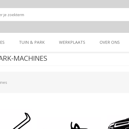
ES
TUIN & PARK
WERKPLAATS
OVER ONS
PARK-MACHINES
Onze shop
Onze merken
K
GRONDBEWERKING
TUIN- & PARK-
GRONDBEWERKING
TUIN- & PARK-
MACHINES
MACHINES
ines