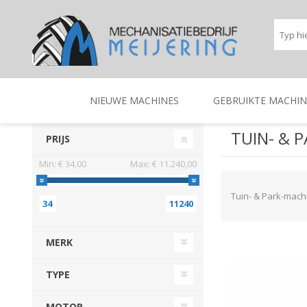
NIEUWE MACHINES
GEBRUIKTE MACHIN
TUIN- & 
PRIJS
Min:
€ 34,00
Max:
€ 11.240,00
BEREGENINGSTECHNIEK
TRACTOREN
BEREGENINGSTECHNIE
TRACTOREN
Tuin- & Park-mach
34
11240
MERK
TYPE
MOTOR