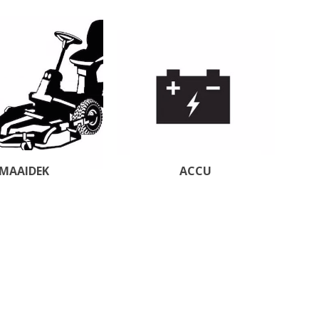
INSCHUURAPPARATUUR
BEMESTING &
EN BEWAARTECHNIEKEN
VERZORGING
MAAIDEK
ACCU
Transportband
Granulaatstrooier