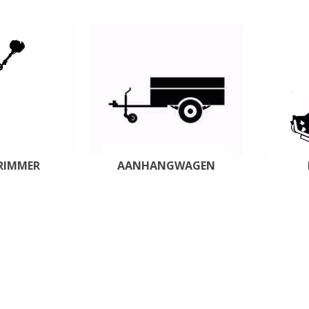
N
Verticuteermachine
View All
OVERIGE MACHINES
WEIDEBOUWMACHINES
RIMMER
AANHANGWAGEN
Overige Werkplaats,
Gebouwen & Erf