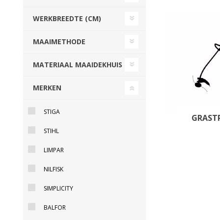
GEBOUWEN & ERF
EN BEWAARTECHNIEKE
WERKBREEDTE (CM)
MAAIMETHODE
GPS BESTURINGS
OOGSTMACHINES
SYSTEMEN EN
MATERIAAL MAAIDEKHUIS
TOEBEHOREN
MERKEN
STIGA
GRAST
Veegmachine
STIHL
LIMPAR
NILFISK
SIMPLICITY
BALFOR
LANDBOUWTRANSPORT
WIELEN, BANDEN,
VELGEN