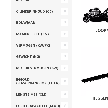
Beregeningshaspel
Tractoren
Tractoren
Beregeningshaspel
CILINDERINHOUD (CC)
Overige Beregening
Overige Tractoren
Frontgewichten
Beregeningskanon
Beregeningspomp
Overige Tractoren
BOUWJAAR
Zuigarm
BEMESTING &
OVERIGE MACHINES
LOOP
MAAIBREEDTE (CM)
VERZORGING
VERMOGEN (KW/PK)
GEWICHT (KG)
MOTOR VERMOGEN (KW)
INHOUD
GRASOPVANGBOX (LITER)
Shovel
Kunstmeststrooier
LENGTE MES (CM)
HEGGE
WERKPLAATS,
INSCHUURAPPARATUU
LUCHTCAPACITEIT (M3/H)