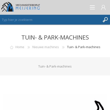
TUIN- & PARK-MACHINES
AANMELDEN ALS NIEUWE KLANT
INLOGGEN
Home
Nieuwe machines
Tuin- & Park-machines
VERLANGLIJST
(0)
Tuin- & Park-machines