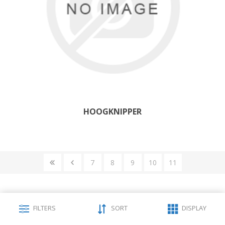
HOOGKNIPPER
7
8
9
10
11
FILTERS
SORT
DISPLAY
CATEGORIEEN