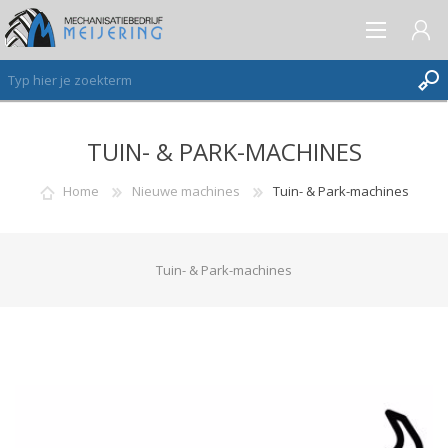
TUIN- & PARK-MACHINES
AANMELDEN ALS NIEUWE KLANT
INLOGGEN
Home
Nieuwe machines
Tuin- & Park-machines
VERLANGLIJST
(0)
Tuin- & Park-machines