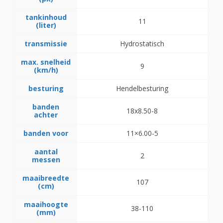
tankinhoud
11
(liter)
transmissie
Hydrostatisch
max. snelheid
9
(km/h)
besturing
Hendelbesturing
banden
18x8.50-8
achter
banden voor
11×6.00-5
aantal
2
messen
maaibreedte
107
(cm)
maaihoogte
38-110
(mm)