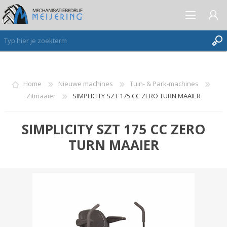
AANMELDEN ALS NIEUWE KLANT
Home
Nieuwe machines
Tuin- & Park-machines
Zitmaaier
SIMPLICITY SZT 175 CC ZERO TURN MAAIER
INLOGGEN
VERLANGLIJST
(0)
SIMPLICITY SZT 175 CC ZERO
TURN MAAIER