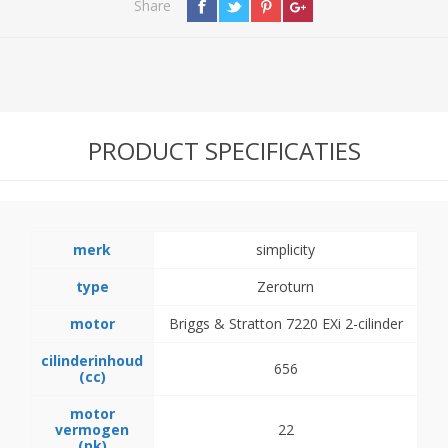
Share
PRODUCT SPECIFICATIES
merk
simplicity
type
Zeroturn
motor
Briggs & Stratton 7220 EXi 2-cilinder
cilinderinhoud
656
(cc)
motor
vermogen
22
(pk)