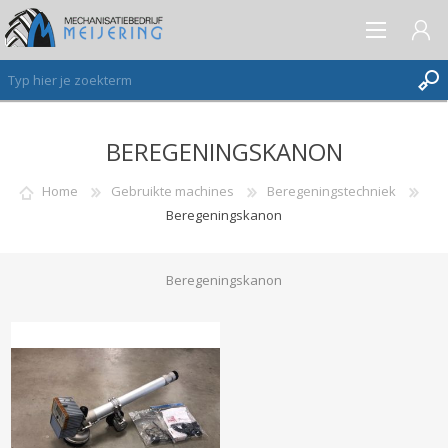
BEREGENINGSKANON
AANMELDEN ALS NIEUWE KLANT
INLOGGEN
Home
Gebruikte machines
Beregeningstechniek
Beregeningskanon
VERLANGLIJST
(0)
Beregeningskanon