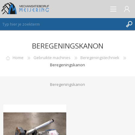
BEREGENINGSKANON
AANMELDEN ALS NIEUWE KLANT
INLOGGEN
Home
Gebruikte machines
Beregeningstechniek
Beregeningskanon
VERLANGLIJST
(0)
Beregeningskanon