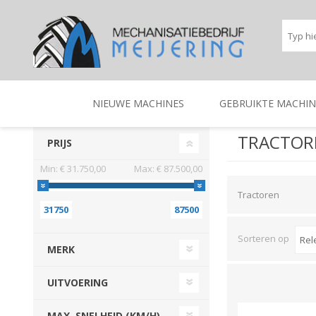
NIEUWE MACHINES
GEBRUIKTE MACHIN
TRACTOR
PRIJS
Min:
€ 31.750,00
Max:
€ 87.500,00
BEREGENINGSTECHNIEK
TRACTOREN
BEREGENINGSTECHNIE
TRACTOREN
Tractoren
31750
87500
Sorteren op
MERK
UITVOERING
MAX. SNELHEID (KM/H)