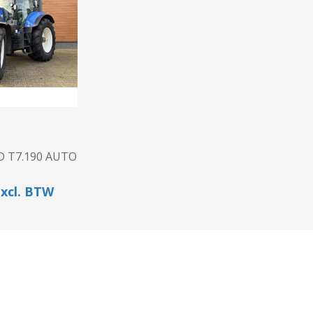
N
Verticuteermachine
View All
OVERIGE MACHINES
WEIDEBOUWMACHINES
 T7.190 AUTO
excl. BTW
Overige Werkplaats,
Gebouwen & Erf