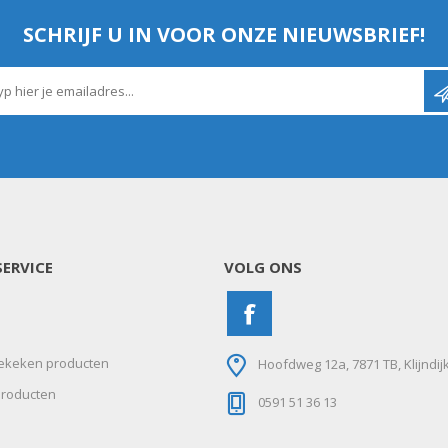
SCHRIJF U IN VOOR ONZE NIEUWSBRIEF!
ERVICE
VOLG ONS
ekeken producten
Hoofdweg 12a, 7871 TB, Klijndij
roducten
0591 51 36 13