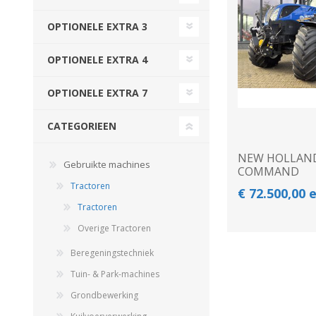
GEBOUWEN & ERF
EN BEWAARTECHNIEKE
OPTIONELE EXTRA 3
OPTIONELE EXTRA 4
GPS BESTURINGS
OOGSTMACHINES
SYSTEMEN EN
OPTIONELE EXTRA 7
TOEBEHOREN
CATEGORIEEN
NEW HOLLAND
Gebruikte machines
COMMAND
Veegmachine
Tractoren
€ 72.500,00 
Tractoren
Overige Tractoren
Beregeningstechniek
Tuin- & Park-machines
Grondbewerking
LANDBOUWTRANSPORT
WIELEN, BANDEN,
VELGEN