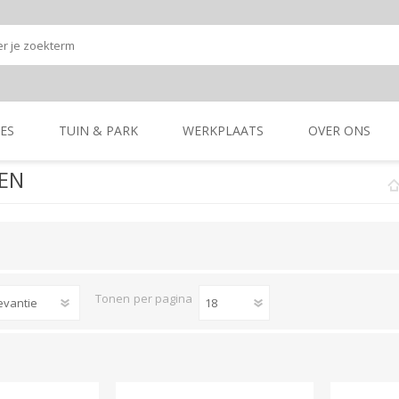
ES
TUIN & PARK
WERKPLAATS
OVER ONS
EN
Onze shop
Onze merken
K
GRONDBEWERKING
TUIN- & PARK-
GRONDBEWERKING
TUIN- & PARK-
MACHINES
MACHINES
Tonen
per pagina