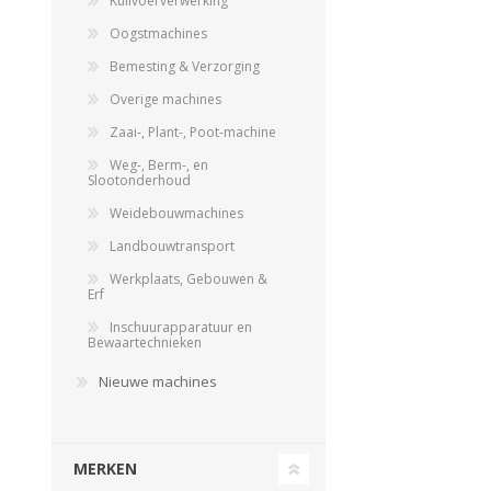
Kuilvoerverwerking
Oogstmachines
Bemesting & Verzorging
Overige machines
Zaai-, Plant-, Poot-machine
Weg-, Berm-, en
Slootonderhoud
Weidebouwmachines
Landbouwkieper
Landbouwtransport
Wielen, Banden, Velgen &
Afstandsringen
Werkplaats, Gebouwen &
Erf
Inschuurapparatuur en
Bewaartechnieken
Nieuwe machines
MERKEN