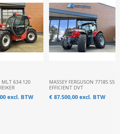
Kuilvoersnijder
Loofklapper
Overige Zaai-, Plant-, Poot-
Voermengwagen
machine
WEIDEBOUWMACHINES
LANDBOUWTRANSPORT
MLT 634 120
MASSEY FERGUSON 7718S S5
REIKER
EFFICIENT DVT
,00 excl. BTW
€ 87.500,00 excl. BTW