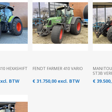
Diepwoeler
Spitmachines
Loopmaaier
Spitmachines
Ploegen
Kettingzaag
Overige Grondbewerking
Zitmaaier
ZAAI-, PLANT-, POOT-
WEG-, BERM-, EN
Veegmachine
MACHINE
SLOOTONDERHOUD
Heggenschaar
Bosmaaier
Hogedrukreiniger
Bladblazer
810 HEXASHIFT
FENDT FARMER 410 VARIO
MANITOU 
Grastrimmer
ST3B VER
Aanhangwagen
excl. BTW
€ 31.750,00 excl. BTW
€ 39.500
Maaidek
Zaaimachine
Accu
Acculader
R
Alleszuiger