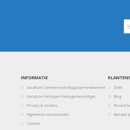
INFORMATIE
KLANTENS
Vacature Commercieel Magazijnmedewerker
Zoek
Vacature Verkoper/Vertegenwoordiger
Blog
Privacy & cookies
Recent b
Algemene voorwaarden
Nieuwe p
Contact