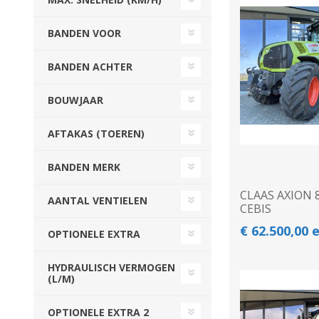
Beregeningshaspel
Tractoren
Tractoren
Beregeningshaspel
BANDEN VOOR
Overige Beregening
Overige Tractoren
Frontgewichten
Beregeningskanon
Beregeningspomp
Overige Tractoren
BANDEN ACHTER
Zuigarm
BEMESTING &
OVERIGE MACHINES
BOUWJAAR
VERZORGING
AFTAKAS (TOEREN)
BANDEN MERK
CLAAS AXION 
AANTAL VENTIELEN
CEBIS
€ 62.500,00 
OPTIONELE EXTRA
Shovel
HYDRAULISCH VERMOGEN
Kunstmeststrooier
(L/M)
WERKPLAATS,
INSCHUURAPPARATUU
OPTIONELE EXTRA 2