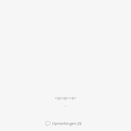
</p</p>>e>
...
Opmerkingen (0)