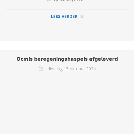
LEES VERDER
𝗢𝗰𝗺𝗶𝘀 𝗯𝗲𝗿𝗲𝗴𝗲𝗻𝗶𝗻𝗴𝘀𝗵𝗮𝘀𝗽𝗲𝗹𝘀 𝗮𝗳𝗴𝗲𝗹𝗲𝘃𝗲𝗿𝗱
-dinsdag 15 oktober 2024