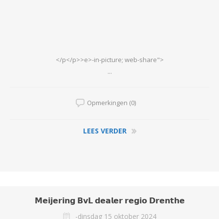
</p</p>>e>-in-picture; web-share">
...
Opmerkingen (0)
LEES VERDER
𝗠𝗲𝗶𝗷𝗲𝗿𝗶𝗻𝗴 𝗕𝘃𝗟 𝗱𝗲𝗮𝗹𝗲𝗿 𝗿𝗲𝗴𝗶𝗼 𝗗𝗿𝗲𝗻𝘁𝗵𝗲
-dinsdag 15 oktober 2024