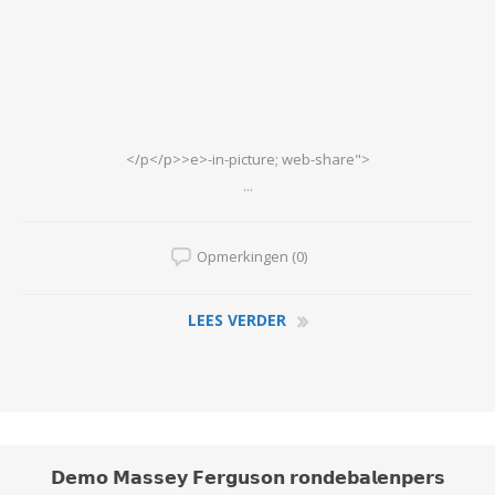
</p</p>>e>-in-picture; web-share">
...
Opmerkingen (0)
LEES VERDER
𝗗𝗲𝗺𝗼 𝗠𝗮𝘀𝘀𝗲𝘆 𝗙𝗲𝗿𝗴𝘂𝘀𝗼𝗻 𝗿𝗼𝗻𝗱𝗲𝗯𝗮𝗹𝗲𝗻𝗽𝗲𝗿𝘀