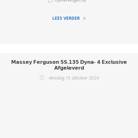
Opmerkingen (0)
LEES VERDER
𝗠𝗮𝘀𝘀𝗲𝘆 𝗙𝗲𝗿𝗴𝘂𝘀𝗼𝗻 𝟱𝗦.𝟭𝟯𝟱 𝗗𝘆𝗻𝗮- 𝟰 𝗘𝘅𝗰𝗹𝘂𝘀𝗶𝘃𝗲
𝗔𝗳𝗴𝗲𝗹𝗲𝘃𝗲𝗿𝗱
-dinsdag 15 oktober 2024