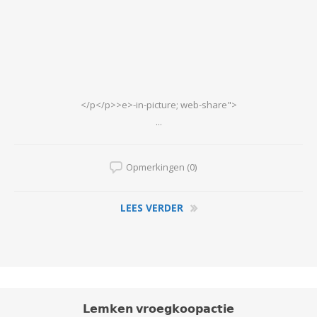
</p</p>>e>-in-picture; web-share">
...
Opmerkingen (0)
LEES VERDER
𝗟𝗲𝗺𝗸𝗲𝗻 𝘃𝗿𝗼𝗲𝗴𝗸𝗼𝗼𝗽𝗮𝗰𝘁𝗶𝗲