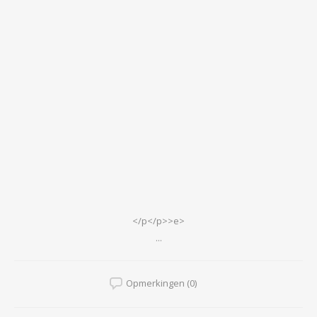
</p</p>>e>
...
Opmerkingen (0)