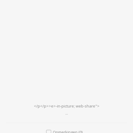
</p</p>>e>-in-picture; web-share">
...
Opmerkingen (0)