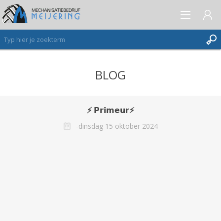
BLOG
AANMELDEN ALS NIEUWE KLANT
INLOGGEN
VERLANGLIJST
⚡️ 𝗣𝗿𝗶𝗺𝗲𝘂𝗿⚡️
(0)
-dinsdag 15 oktober 2024