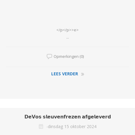
</p</p>>e>
...
Opmerkingen (0)
LEES VERDER
𝗗𝗲𝗩𝗼𝘀 𝘀𝗹𝗲𝘂𝘃𝗲𝗻𝗳𝗿𝗲𝘇𝗲𝗻 𝗮𝗳𝗴𝗲𝗹𝗲𝘃𝗲𝗿𝗱
-dinsdag 15 oktober 2024