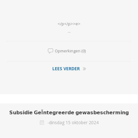
</p</p>>e>
...
Opmerkingen (0)
LEES VERDER
𝗦𝘂𝗯𝘀𝗶𝗱𝗶𝗲 𝗚𝗲Ï𝗻𝘁𝗲𝗴𝗿𝗲𝗲𝗿𝗱𝗲 𝗴𝗲𝘄𝗮𝘀𝗯𝗲𝘀𝗰𝗵𝗲𝗿𝗺𝗶𝗻𝗴
-dinsdag 15 oktober 2024