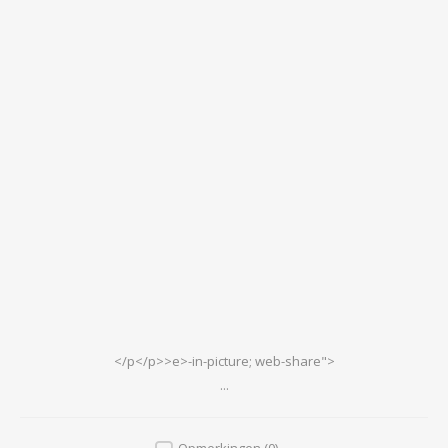
</p</p>>e>-in-picture; web-share">
...