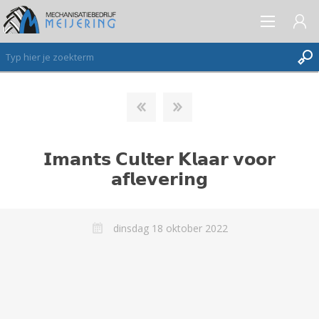
AANMELDEN ALS NIEUWE KLANT
INLOGGEN
𝗜𝗺𝗮𝗻𝘁𝘀 𝗖𝘂𝗹𝘁𝗲𝗿 𝗞𝗹𝗮𝗮𝗿 𝘃𝗼𝗼𝗿
VERLANGLIJST
(0)
𝗮𝗳𝗹𝗲𝘃𝗲𝗿𝗶𝗻𝗴
dinsdag 18 oktober 2022