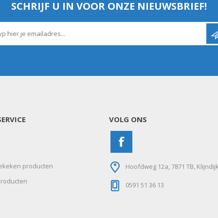
SCHRIJF U IN VOOR ONZE NIEUWSBRIEF!
ERVICE
VOLG ONS
ekeken producten
Hoofdweg 12a, 7871 TB, Klijndij
roducten
0591 51 36 13