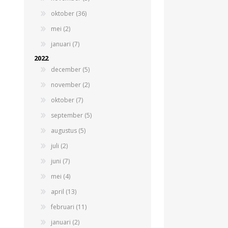
oktober (36)
Beregeningshaspel
Tractoren
Tractoren
Beregeningshaspel
mei (2)
Overige Beregening
Overige Tractoren
Frontgewichten
Beregeningskanon
januari (7)
Beregeningspomp
Overige Tractoren
2022
Zuigarm
BEMESTING &
OVERIGE MACHINES
december (5)
VERZORGING
november (2)
oktober (7)
september (5)
augustus (5)
juli (2)
juni (7)
mei (4)
Shovel
Kunstmeststrooier
april (13)
februari (11)
januari (2)
WERKPLAATS,
INSCHUURAPPARATUU