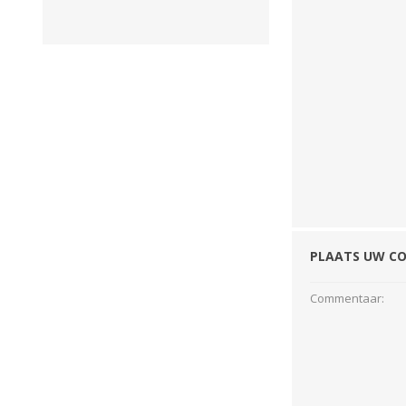
GEBOUWEN & ERF
EN BEWAARTECHNIEKE
GPS BESTURINGS
OOGSTMACHINES
SYSTEMEN EN
TOEBEHOREN
Veegmachine
PLAATS UW C
Commentaar:
LANDBOUWTRANSPORT
WIELEN, BANDEN,
VELGEN