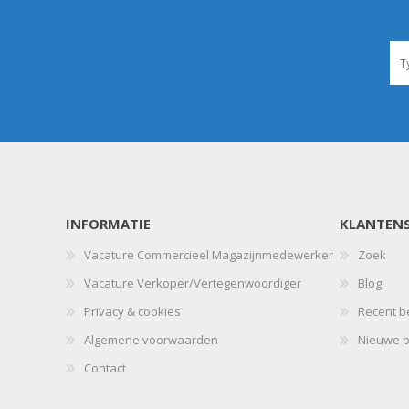
INFORMATIE
KLANTENS
Vacature Commercieel Magazijnmedewerker
Zoek
Vacature Verkoper/Vertegenwoordiger
Blog
Privacy & cookies
Recent b
Algemene voorwaarden
Nieuwe p
Contact