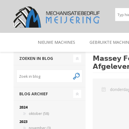
NIEUWE MACHINES
GEBRUIKTE MACHIN
𝗠𝗮𝘀𝘀𝗲𝘆 𝗙
ZOEKEN IN BLOG
𝗔𝗳𝗴𝗲𝗹𝗲𝘃𝗲
BEREGENINGSTECHNIEK
TRACTOREN
BEREGENINGSTECHNIE
TRACTOREN
donderdag
BLOG ARCHIEF
2024
oktober (58)
2023
november (3)