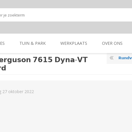
ES
TUIN & PARK
WERKPLAATS
OVER ONS
𝗲𝗿𝗴𝘂𝘀𝗼𝗻 𝟳𝟲𝟭𝟱 𝗗𝘆𝗻𝗮-𝗩𝗧
𝗥𝘂𝗻𝗱𝘃𝗲𝗲 & 𝗠
Onze shop
Onze merken
𝗱
K
GRONDBEWERKING
TUIN- & PARK-
GRONDBEWERKING
TUIN- & PARK-
MACHINES
MACHINES
 27 oktober 2022