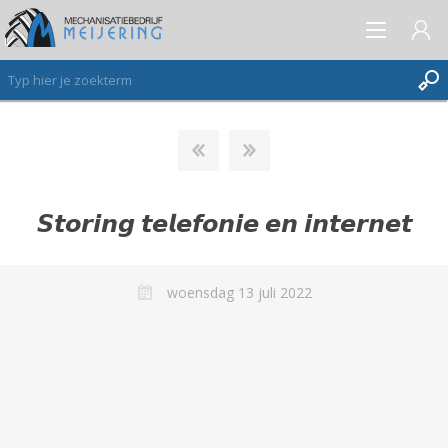
AANMELDEN ALS NIEUWE KLANT
INLOGGEN
𝙎𝙩𝙤𝙧𝙞𝙣𝙜 𝙩𝙚𝙡𝙚𝙛𝙤𝙣𝙞𝙚 𝙚𝙣 𝙞𝙣𝙩𝙚𝙧𝙣𝙚𝙩
VERLANGLIJST
(0)
woensdag 13 juli 2022