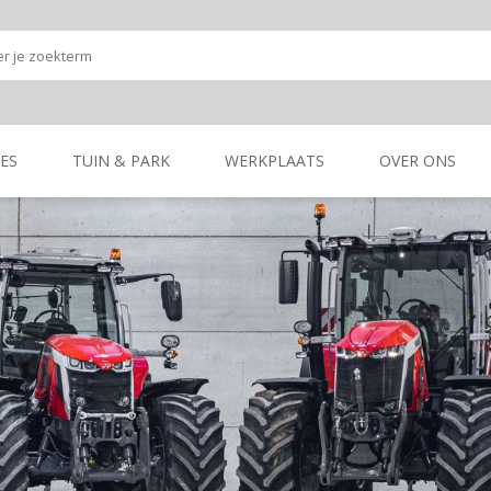
ES
TUIN & PARK
WERKPLAATS
OVER ONS
Onze shop
Onze merken
K
GRONDBEWERKING
TUIN- & PARK-
GRONDBEWERKING
TUIN- & PARK-
MACHINES
MACHINES