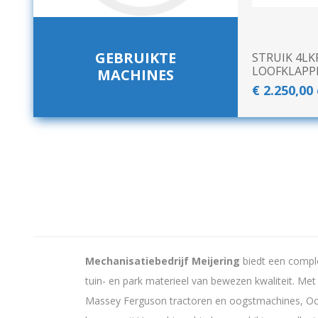
GEBRUIKTE
STRUIK 4LK
LOOFKLAPP
MACHINES
€ 2.250,00
Landbouwkieper
Wielen, Banden, Velgen &
Afstandsringen
Mechanisatiebedrijf Meijering
biedt een comp
tuin- en park materieel van bewezen kwaliteit. Me
Massey Ferguson tractoren en oogstmachines, Oc