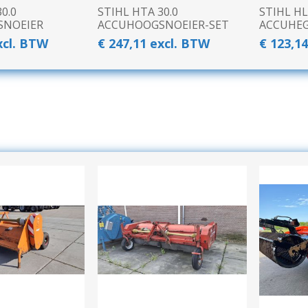
N
0.0
STIHL HTA 30.0
STIHL HL
Verticuteermachine
SNOEIER
ACCUHOOGSNOEIER-SET
ACCUHE
View All
xcl. BTW
€ 247,11 excl. BTW
€ 123,1
OVERIGE MACHINES
WEIDEBOUWMACHINES
Overige Werkplaats,
Gebouwen & Erf