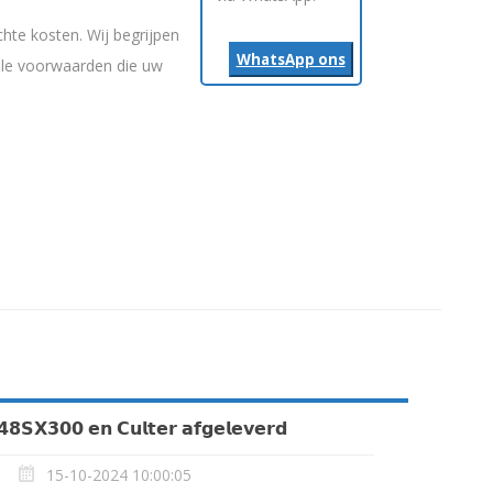
te kosten. Wij begrijpen
WhatsApp ons
ele voorwaarden die uw
𝟴𝗦𝗫𝟯𝟬𝟬 𝗲𝗻 𝗖𝘂𝗹𝘁𝗲𝗿 𝗮𝗳𝗴𝗲𝗹𝗲𝘃𝗲𝗿𝗱
15-10-2024 10:00:05