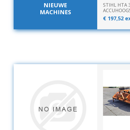
GEBOUWEN & ERF
EN BEWAARTECHNIEKE
NIEUWE
STIHL HTA 3
ACCUHOOG
MACHINES
€ 197,52 e
GPS BESTURINGS
OOGSTMACHINES
SYSTEMEN EN
TOEBEHOREN
Veegmachine
LANDBOUWTRANSPORT
WIELEN, BANDEN,
VELGEN