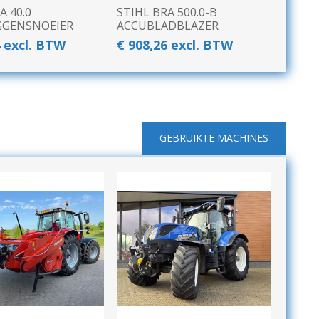
A 40.0
STIHL BRA 500.0-B
GGENSNOEIER
ACCUBLADBLAZER
4 excl. BTW
€ 908,26 excl. BTW
INSCHUURAPPARATUUR
BEMESTING &
EN BEWAARTECHNIEKEN
VERZORGING
GEBRUIKTE MACHINES
Transportband
Granulaatstrooier