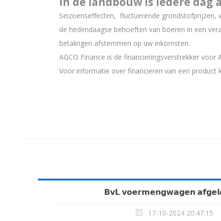
In de landbouw is iedere dag 
Seizoenseffecten, fluctuerende grondstofprijzen,
de hedendaagse behoeften van boeren in een vera
betalingen afstemmen op uw inkomsten.
AGCO Finance is de financieringsverstrekker voor
Voor informatie over financieren van een product 
𝗕𝘃𝗟 𝘃𝗼𝗲𝗿𝗺𝗲𝗻𝗴𝘄𝗮𝗴𝗲𝗻 𝗮𝗳𝗴𝗲𝗹
17-10-2024 20:47:15