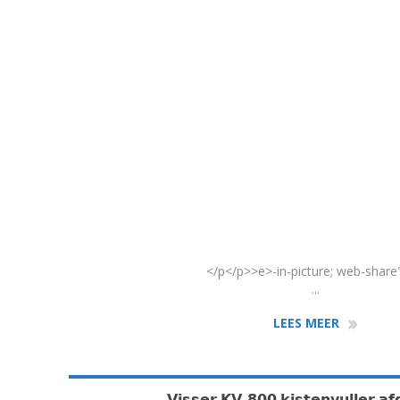
</p</p>>e>-in-picture; web-shar
...
LEES MEER
𝗩𝗶𝘀𝘀𝗲𝗿 𝗞𝗩-𝟴𝟬𝟬 𝗸𝗶𝘀𝘁𝗲𝗻𝘃𝘂𝗹𝗹𝗲𝗿 𝗮𝗳