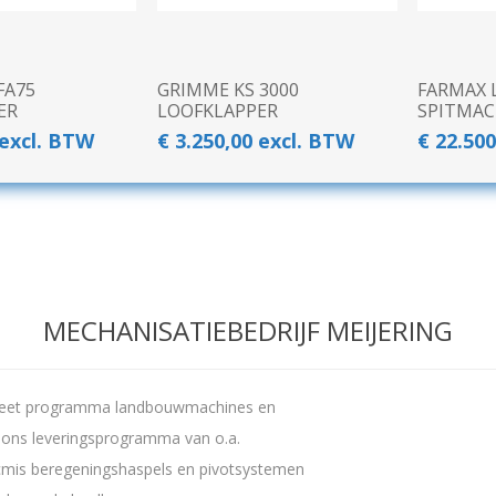
FA75
GRIMME KS 3000
FARMAX 
ER
LOOFKLAPPER
SPITMAC
 excl. BTW
€ 3.250,00 excl. BTW
€ 22.50
MECHANISATIEBEDRIJF MEIJERING
leet programma landbouwmachines en
t ons leveringsprogramma van o.a.
mis beregeningshaspels en pivotsystemen