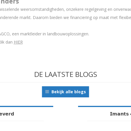
anders
 wisselende weersomstandigheden, onzekere regelgeving en onverwach
nderende markt. Daarom bieden we financiering op maat met flexib
 AGCO, een marktleider in landbouwoplossingen.
klik dan
HIER
DE LAATSTE BLOGS
Bekijk alle blogs
𝗲𝘃𝗲𝗿𝗱
𝗜𝗺𝗮𝗻𝘁𝘀 