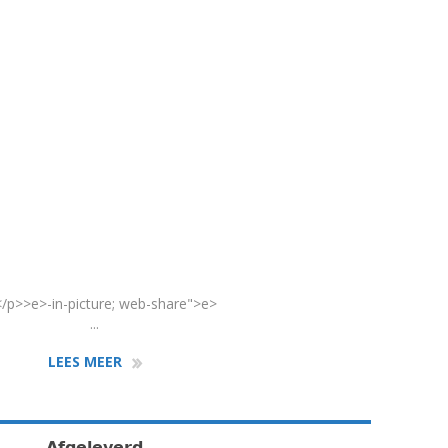
/p>>e>-in-picture; web-share">e>
...
LEES MEER
𝗔𝗳𝗴𝗲𝗹𝗲𝘃𝗲𝗿𝗱