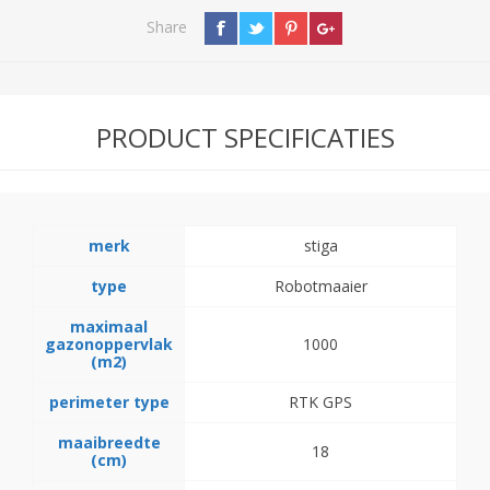
Share
PRODUCT SPECIFICATIES
merk
stiga
type
Robotmaaier
maximaal
gazonoppervlak
1000
(m2)
perimeter type
RTK GPS
maaibreedte
18
(cm)