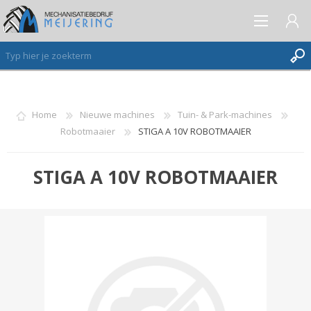
AANMELDEN ALS NIEUWE KLANT
Home
Nieuwe machines
Tuin- & Park-machines
Robotmaaier
STIGA A 10V ROBOTMAAIER
INLOGGEN
VERLANGLIJST
(0)
STIGA A 10V ROBOTMAAIER