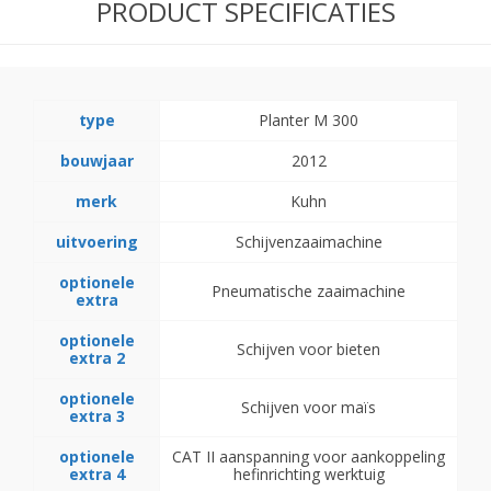
PRODUCT SPECIFICATIES
type
Planter M 300
bouwjaar
2012
merk
Kuhn
uitvoering
Schijvenzaaimachine
optionele
Pneumatische zaaimachine
extra
optionele
Schijven voor bieten
extra 2
optionele
Schijven voor maïs
extra 3
optionele
CAT II aanspanning voor aankoppeling
extra 4
hefinrichting werktuig