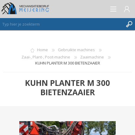
AANMELDEN ALS NIEUWE KLANT
Home
Gebruikte machines
Zaai-, Plant-, Poot-machine
Zaaimachine
INLOGGEN
KUHN PLANTER M 300 BIETENZAAIER
VERLANGLIJST
(0)
KUHN PLANTER M 300
BIETENZAAIER