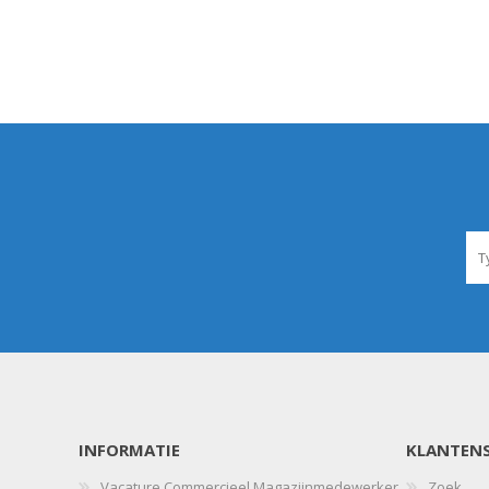
INFORMATIE
KLANTENS
Vacature Commercieel Magazijnmedewerker
Zoek