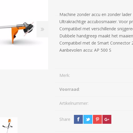
Diepwoeler
Spitmachines
Machine zonder accu en zonder lader
Loopmaaier
Spitmachines
Ploegen
Ultrakrachtige accubosmaaier. Voor pr
Kettingzaag
Overige Grondbewerking
Compatibel met verschillende snijge
Zitmaaier
Dubbele handgreep maakt het maaien 
ZAAI-, PLANT-, POOT-
WEG-, BERM-, EN
Veegmachine
MACHINE
SLOOTONDERHOUD
Compatibel met de Smart Connector 2
Aanbevolen accu: AP 500 S
Heggenschaar
Bosmaaier
Hogedrukreiniger
Merk:
Bladblazer
Grastrimmer
Voorraad
:
Aanhangwagen
Artikelnummer:
Maaidek
Zaaimachine
Accu
Share
Acculader
R
Alleszuiger