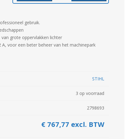
Kuilvoersnijder
Loofklapper
Overige Zaai-, Plant-, Poot-
Voermengwagen
machine
ofessioneel gebruik.
reedschappen
van grote oppervlakken lichter
WEIDEBOUWMACHINES
LANDBOUWTRANSPORT
 A, voor een beter beheer van het machinepark
STIHL
3 op voorraad
2798693
€ 767,77 excl. BTW