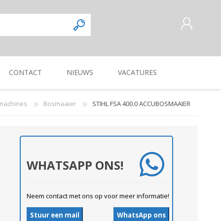
CONTACT
NIEUWS
VACATURES
AANMELDEN ALS NIEUWE
KLANT
-machines
Bosmaaier
STIHL FSA 400.0 ACCUBOSMAAIER
INLOGGEN
Commercieel
Magazijnmedewerker
KUILVOERVERWERKING
WEG-, BERM-, EN
ZAAI-, PLANT-, POOT-
OOGSTMACHINES
SLOOTONDERHOUD
MACHINE
Verkoper/vertegenwoordiger
WHATSAPP ONS!
Neem contact met ons op voor meer informatie!
Stuur een mail
WhatsApp ons