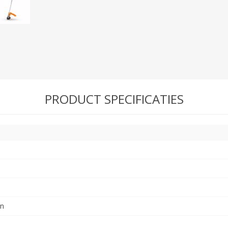
N
Verticuteermachine
View All
OVERIGE MACHINES
WEIDEBOUWMACHINES
PRODUCT SPECIFICATIES
Overige Werkplaats,
Gebouwen & Erf
in