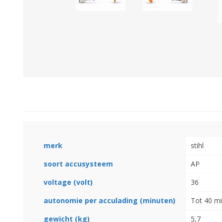
GEBOUWEN & ERF
EN BEWAARTECHNIEKE
GPS BESTURINGS
OOGSTMACHINES
SYSTEMEN EN
TOEBEHOREN
Veegmachine
merk
stihl
soort accusysteem
AP
voltage (volt)
36
autonomie per acculading (minuten)
Tot 40 m
LANDBOUWTRANSPORT
WIELEN, BANDEN,
gewicht (kg)
5,7
VELGEN