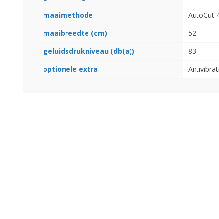
maaimethode
AutoCut 
maaibreedte (cm)
52
geluidsdrukniveau (db(a))
83
optionele extra
Antivibra
Landbouwkieper
Wielen, Banden, Velgen &
Afstandsringen