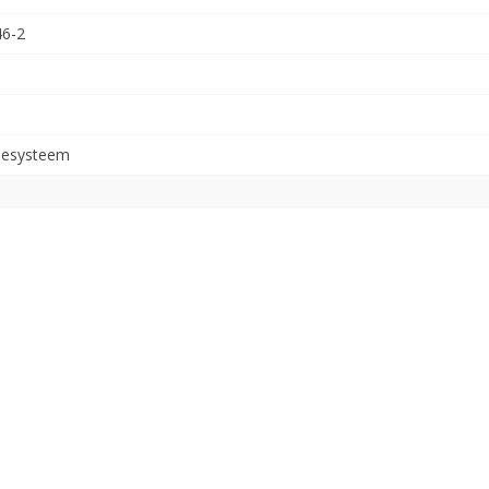
46-2
tiesysteem