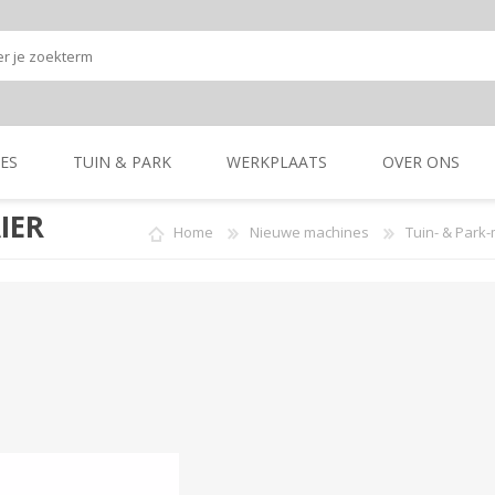
ES
TUIN & PARK
WERKPLAATS
OVER ONS
IER
Home
Nieuwe machines
Tuin- & Park
Onze shop
Onze merken
K
GRONDBEWERKING
TUIN- & PARK-
GRONDBEWERKING
TUIN- & PARK-
MACHINES
MACHINES