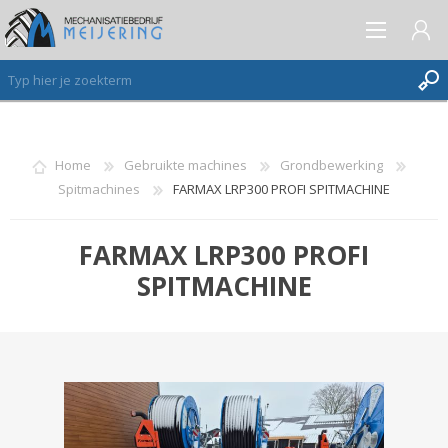
AANMELDEN ALS NIEUWE KLANT
Home
Gebruikte machines
Grondbewerking
Spitmachines
FARMAX LRP300 PROFI SPITMACHINE
INLOGGEN
VERLANGLIJST
(0)
FARMAX LRP300 PROFI
SPITMACHINE