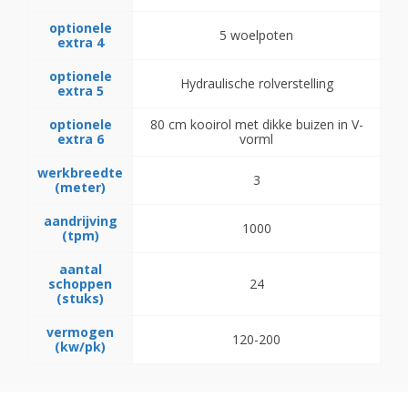
optionele
5 woelpoten
extra 4
optionele
Hydraulische rolverstelling
extra 5
optionele
80 cm kooirol met dikke buizen in V-
extra 6
vorml
werkbreedte
3
(meter)
aandrijving
1000
(tpm)
aantal
schoppen
24
(stuks)
vermogen
120-200
(kw/pk)