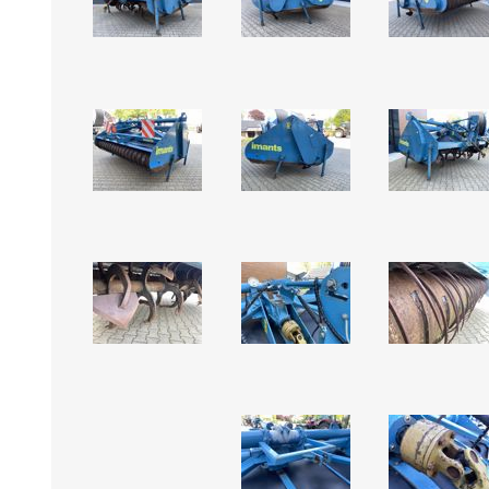
GEBOUWEN & ERF
EN BEWAARTECHNIEKE
GPS BESTURINGS
OOGSTMACHINES
SYSTEMEN EN
TOEBEHOREN
Veegmachine
LANDBOUWTRANSPORT
WIELEN, BANDEN,
VELGEN