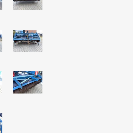
N
Verticuteermachine
View All
OVERIGE MACHINES
WEIDEBOUWMACHINES
Overige Werkplaats,
Gebouwen & Erf