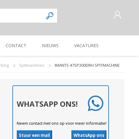
CONTACT
NIEUWS
VACATURES
AANMELDEN ALS NIEUWE
KLANT
king
Spitmachines
IMANTS 47SP300DRH SPITMACHINE
INLOGGEN
Commercieel
Magazijnmedewerker
KUILVOERVERWERKING
WEG-, BERM-, EN
ZAAI-, PLANT-, POOT-
OOGSTMACHINES
SLOOTONDERHOUD
MACHINE
Verkoper/vertegenwoordiger
WHATSAPP ONS!
Neem contact met ons op voor meer informatie!
Stuur een mail
WhatsApp ons