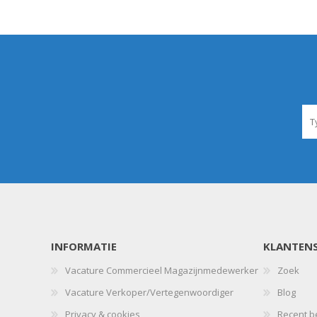
INFORMATIE
KLANTENS
Vacature Commercieel Magazijnmedewerker
Zoek
Vacature Verkoper/Vertegenwoordiger
Blog
Privacy & cookies
Recent b