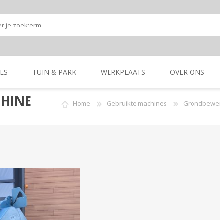
ES
TUIN & PARK
WERKPLAATS
OVER ONS
CHINE
Home
Gebruikte machines
Grondbewer
Onze shop
Onze merken
K
GRONDBEWERKING
TUIN- & PARK-
GRONDBEWERKING
TUIN- & PARK-
MACHINES
MACHINES