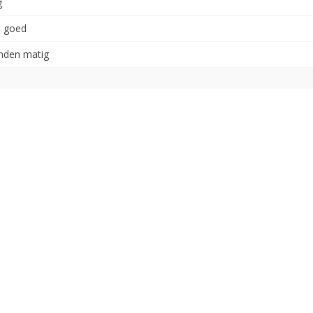
g
 goed
nden matig