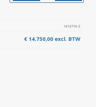
Kuilvoersnijder
Loofklapper
Overige Zaai-, Plant-, Poot-
Voermengwagen
machine
1610716-2
WEIDEBOUWMACHINES
LANDBOUWTRANSPORT
€ 14.750,00 excl. BTW