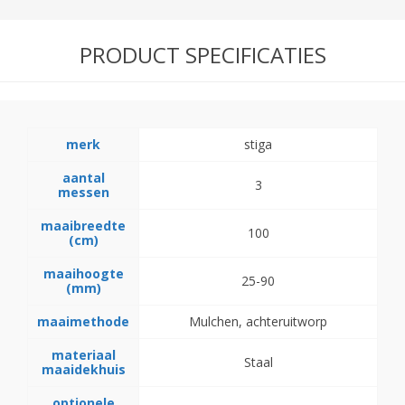
PRODUCT SPECIFICATIES
merk
stiga
aantal
3
messen
maaibreedte
100
(cm)
maaihoogte
25-90
(mm)
maaimethode
Mulchen, achteruitworp
materiaal
Staal
maaidekhuis
optionele