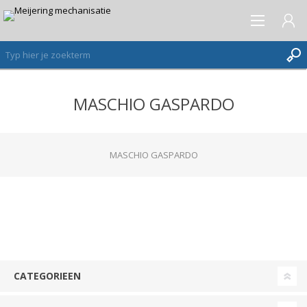
MASCHIO GASPARDO
AANMELDEN ALS NIEUWE KLANT
INLOGGEN
VERLANGLIJST
MASCHIO GASPARDO
(0)
CATEGORIEEN