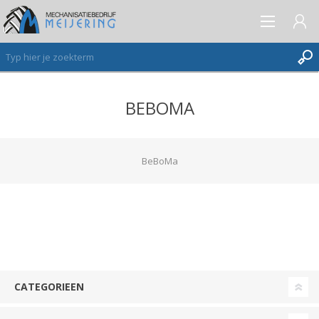
BEBOMA
AANMELDEN ALS NIEUWE KLANT
INLOGGEN
VERLANGLIJST
BeBoMa
(0)
CATEGORIEEN